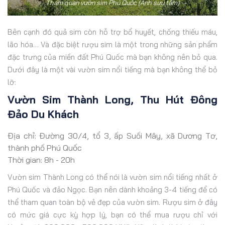
Tham quan vườn sim Phú Quốc (Ảnh sưu tầm)
Bên cạnh đó quả sim còn hỗ trợ bổ huyết, chống thiếu máu,
lão hóa… Và đặc biệt rượu sim là một trong những sản phẩm
đặc trưng của miền đất Phú Quốc mà bạn không nên bỏ qua.
Dưới đây là một vài vườn sim nổi tiếng mà bạn không thể bỏ
lỡ:
Vườn Sim Thành Long, Thu Hút Đông
Đảo Du Khách
Địa chỉ: Đường 30/4, tổ 3, ấp Suối Mây, xã Dương Tơ,
thành phố Phú Quốc
Thời gian: 8h - 20h
Vườn sim Thành Long có thể nói là vườn sim nổi tiếng nhất ở
Phú Quốc và đảo Ngọc. Bạn nên dành khoảng 3-4 tiếng để có
thể tham quan toàn bộ vẻ đẹp của vườn sim. Rượu sim ở đây
có mức giá cực kỳ hợp lý, bạn có thể mua rượu chỉ với