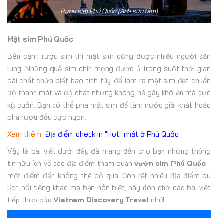
Rượu sim Phú Quốc (Ảnh sưu tầm)
Mật sim Phú Quốc
Bên cạnh rượu sim thì mật sim cũng được nhiều người săn
lùng. Những quả sim chín mọng được ủ trong suốt thời gian
dài chất chứa biết bao tinh túy để làm ra mật sim đạt chuẩn
độ thanh mát và độ chát nhưng không hề gây khó ăn mà cực
kỳ cuốn. Bạn có thể pha mật sim để làm nước giải khát hoặc
pha rượu đều cực ngon.
Xem thêm:
Địa điểm check in "Hot" nhất ở Phú Quốc
Vậy là bài viết dưới đây đã mang đến cho bạn những thông
tin hữu ích về các địa điểm tham quan
vườn sim Phú Quốc
-
một điểm đến không thể bỏ qua. Còn rất nhiều địa điểm du
lịch nổi tiếng khác mà bạn nên biết, hãy đón chờ các bài viết
tiếp theo của
Vietnam Discovery Travel
nhé!