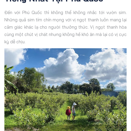
Đến với Phú Quốc thì không thể không nhắc tới vườn sim.
Những quả sim tím chín mọng với vị ngọt thanh luôn mang lại
cảm giác khác lạ cho người thưởng thức. Vị ngọt thanh hòa
cùng một chút vị chát nhưng không hề khó ăn mà lại có vị cực
kỳ dễ chịu.