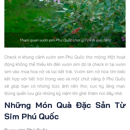
Tham quan vườn sim Phú Quốc chơi gì? (Ảnh sưu tầm)
Check in khung cảnh vườn sim Phú Quốc thơ mộng: Một hoạt
động không thể thiếu khi đến vườn sim đó là check in tại vườn
sim vào mùa hoa nở và lúc kết trái. Vườn sim nở hoa tím biếc
kết hợp với tiết trời trong veo và một chút nắng ở Phú Quốc
sẽ giúp bạn có những bức ảnh nên thơ, cực kỳ lãng mạn.
Đừng quên lưu giữ những kỷ niệm khi ghé thăm nơi đây nhé.
Những Món Quà Đặc Sản Từ
Sim Phú Quốc