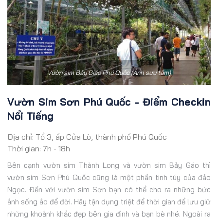
Vườn sim Bảy Giáo Phú Quốc (Ảnh sưu tầm)
Vườn Sim Sơn Phú Quốc - Điểm Checkin
Nổi Tiếng
Địa chỉ: Tổ 3, ấp Cửa Lò, thành phố Phú Quốc
Thời gian: 7h - 18h
Bên cạnh vườn sim Thành Long và vườn sim Bảy Gáo thì
vườn sim Sơn Phú Quốc cũng là một phần tinh túy của đảo
Ngọc. Đến với vườn sim Sơn bạn có thể cho ra những bức
ảnh sống ảo để đời. Hãy tận dụng triệt để thời gian để lưu giữ
những khoảnh khắc đẹp bên gia đình và bạn bè nhé. Ngoài ra