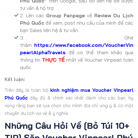
Phú Quốc"
trên Google, sau đó liên hệ để được
tư vấn & hộ trợ.
2. Lên các
Group Fanpage
về
Review Du Lịch
Phú Quốc
để xem, post nhu cầu của mình để các
bạn Sales liên hệ & tư vấn.
3. Ghé
thăm
https://www.facebook.com/VoucherVin
pearlAlphaTravels
để có thể tham khảo qua
thông tin
THỰC TẾ
nhất về Voucher Vinpearl toàn
quốc.
Kết luận:
Trên đây là toàn bộ
kinh nghiệm mua Voucher Vinpearl
Phú Quốc
đầy đủ & chính xác nhất dành cho các bạn, hy
vọng rằng bạn sẽ lựa chọn cho mình địa chỉ ưng ý & có một
chuyến du lịch vui vẻ & ý nghĩa.
Những Câu Hỏi Về [Bỏ Túi 10+
TIP] Săn Voucher Vinpearl Phú