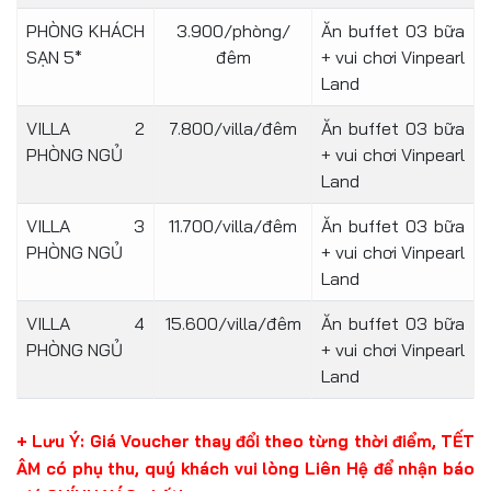
PHÒNG KHÁCH
3.900/phòng/
Ăn buffet 03 bữa
SẠN 5*
đêm
+ vui chơi Vinpearl
Land
VILLA 2
7.800/villa/đêm
Ăn buffet 03 bữa
PHÒNG NGỦ
+ vui chơi Vinpearl
Land
VILLA 3
11.700/villa/đêm
Ăn buffet 03 bữa
PHÒNG NGỦ
+ vui chơi Vinpearl
Land
VILLA 4
15.600/villa/đêm
Ăn buffet 03 bữa
PHÒNG NGỦ
+ vui chơi Vinpearl
Land
+ Lưu Ý: Giá Voucher thay đổi theo từng thời điểm, TẾT
ÂM có phụ thu, quý khách vui lòng Liên Hệ để nhận báo