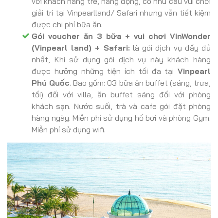
với khách hàng trẻ, năng động, có nhu cầu vui chơi
giải trí tại Vinpearlland/ Safari nhưng vẫn tiết kiệm
được chi phí bữa ăn.
Gói voucher ăn 3 bữa + vui chơi VinWonder
(Vinpearl land) + Safari:
là gói dịch vụ đầy đủ
nhất, Khi sử dụng gói dịch vụ này khách hàng
được hưởng những tiện ích tối đa tại
Vinpearl
Phú Quốc
. Bao gồm: 03 bữa ăn buffet (sáng, trưa,
tối) đối với villa, ăn buffet sáng đối với phòng
khách sạn. Nước suối, trà và cafe gói đặt phòng
hàng ngày. Miễn phí sử dụng hồ bơi và phòng Gym.
Miễn phí sử dụng wifi.