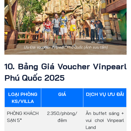
Ưu Đãi Voucher Vinpearl Phú Quốc (Ảnh sưu tầm)
10. Bảng Giá Voucher Vinpearl
Phú Quốc 2025
LOẠI PHÒNG
GIÁ
DỊCH VỤ ƯU ĐÃI
KS/VILLA
PHÒNG KHÁCH
2.350/phòng/
Ăn buffet sáng +
SẠN 5*
đêm
vui chơi Vinpearl
Land