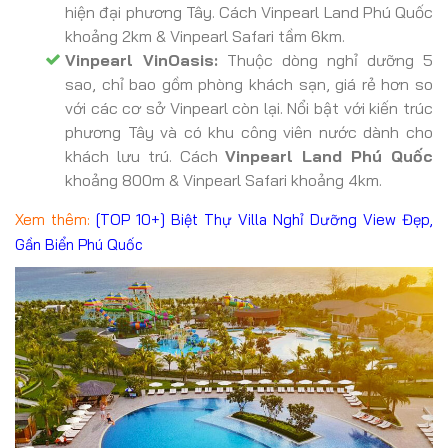
hiện đại phương Tây. Cách Vinpearl Land Phú Quốc
khoảng 2km & Vinpearl Safari tầm 6km.
Vinpearl VinOasis:
Thuộc dòng nghỉ dưỡng 5
sao, chỉ bao gồm phòng khách sạn, giá rẻ hơn so
với các cơ sở Vinpearl còn lại. Nổi bật với kiến trúc
phương Tây và có khu công viên nước dành cho
khách lưu trú. Cách
Vinpearl Land Phú Quốc
khoảng 800m & Vinpearl Safari khoảng 4km.
Xem thêm:
[TOP 10+] Biệt Thự Villa Nghỉ Dưỡng View Đẹp,
Gần Biển Phú Quốc