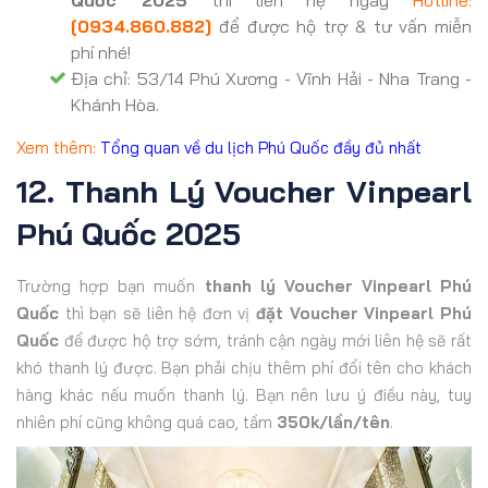
Quốc 2025
thì liên hệ ngay
Hotline:
[0934.860.882]
để được hộ trợ & tư vấn miễn
phí nhé!
Địa chỉ: 53/14 Phú Xương - Vĩnh Hải - Nha Trang -
Khánh Hòa.
Xem thêm:
Tổng quan về du lịch Phú Quốc đầy đủ nhất
12. Thanh Lý Voucher Vinpearl
Phú Quốc 2025
Trường hợp bạn muốn
thanh lý Voucher Vinpearl Phú
Quốc
thì bạn sẽ liên hệ đơn vị
đặt Voucher Vinpearl Phú
Quốc
để được hộ trợ sớm, tránh cận ngày mới liên hệ sẽ rất
khó thanh lý được. Bạn phải chịu thêm phí đổi tên cho khách
hàng khác nếu muốn thanh lý. Bạn nên lưu ý điều này, tuy
nhiên phí cũng không quá cao, tầm
350k/lần/tên
.