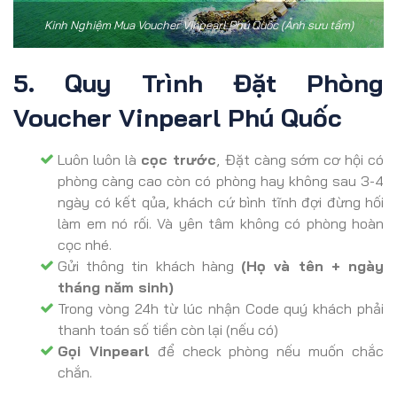
Kinh Nghiệm Mua Voucher Vinpearl Phú Quốc (Ảnh sưu tầm)
5. Quy Trình Đặt Phòng
Voucher Vinpearl Phú Quốc
Luôn luôn là
cọc trước
, Đặt càng sớm cơ hội có
phòng càng cao còn có phòng hay không sau 3-4
ngày có kết qủa, khách cứ bình tĩnh đợi đừng hối
làm em nó rối. Và yên tâm không có phòng hoàn
cọc nhé.
Gửi thông tin khách hàng
(Họ và tên + ngày
tháng năm sinh)
Trong vòng 24h từ lúc nhận Code quý khách phải
thanh toán số tiền còn lại (nếu có)
Gọi Vinpearl
để check phòng nếu muốn chắc
chắn.