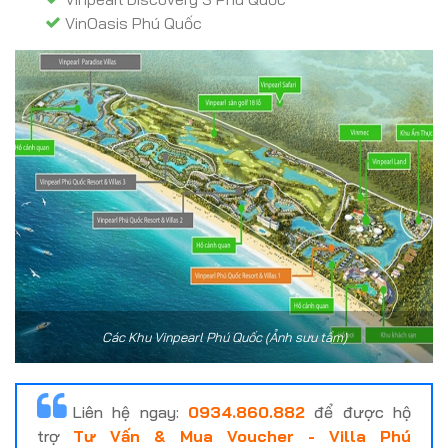
VinOasis Phú Quốc
Các Khu Vinpearl Phú Quốc (Ảnh sưu tầm)
Liên hệ ngay:
0934.860.882
để được hộ
trợ
Tư Vấn & Mua Voucher - Villa Phú