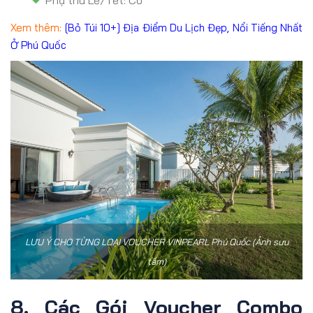
Xem thêm:
[Bỏ Túi 10+] Địa Điểm Du Lịch Đẹp, Nổi Tiếng Nhất
Ở Phú Quốc
LƯU Ý CHO TỪNG LOẠI VOUCHER VINPEARL Phú Quốc (Ảnh sưu
tầm)
8. Các Gói Voucher Combo