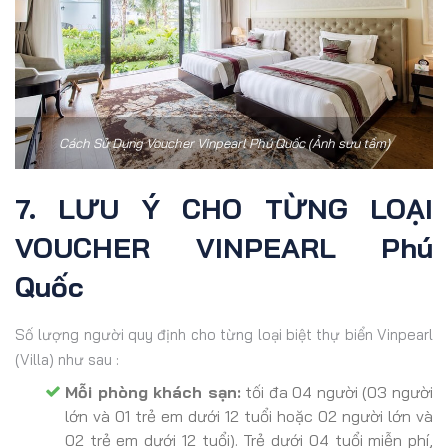
Cách Sử Dụng Voucher Vinpearl Phú Quốc (Ảnh sưu tầm)
7. LƯU Ý CHO TỪNG LOẠI
VOUCHER VINPEARL Phú
Quốc
Số lượng người quy định cho từng loại biệt thự biển Vinpearl
(Villa) như sau :
Mỗi phòng khách sạn:
tối đa 04 người (03 người
lớn và 01 trẻ em dưới 12 tuổi hoặc 02 người lớn và
02 trẻ em dưới 12 tuổi). Trẻ dưới 04 tuổi miễn phí,