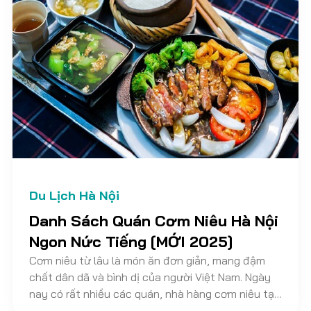
Du Lịch Hà Nội
Danh Sách Quán Cơm Niêu Hà Nội
Ngon Nức Tiếng [MỚI 2025]
Cơm niêu từ lâu là món ăn đơn giản, mang đậm
chất dân dã và bình dị của người Việt Nam. Ngày
nay có rất nhiều các quán, nhà hàng cơm niêu tại
Hà Nội mọc lên ngày càng nhiều khiến cho bạn khó