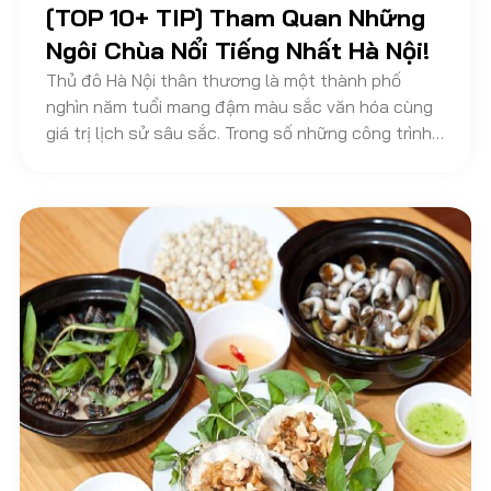
[TOP 10+ TIP] Tham Quan Những
Ngôi Chùa Nổi Tiếng Nhất Hà Nội!
Thủ đô Hà Nội thân thương là một thành phố
nghìn năm tuổi mang đậm màu sắc văn hóa cùng
giá trị lịch sử sâu sắc. Trong số những công trình
cổ kính góp phần tạo nên một Hà Nội nghìn năm
văn hiến thì những ngôi chùa nổi tiếng, tiêu biểu
tại Hà Nội là những điểm nhấn vàng son quan
trọng. Việc tham quan đền chùa sẽ giúp du khách
cảm thấy thư giãn, tâm hồn được thanh tịnh, nhẹ
nhõm và quên đi mọi lo âu, phiền muộn