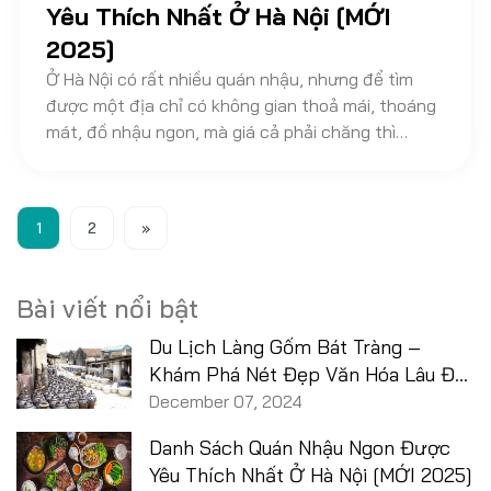
Yêu Thích Nhất Ở Hà Nội [MỚI
2025]
Ở Hà Nội có rất nhiều quán nhậu, nhưng để tìm
được một địa chỉ có không gian thoả mái, thoáng
mát, đồ nhậu ngon, mà giá cả phải chăng thì
không hề để dàng. Dưới đây Kênh Du Lịch Khám
Phá xin gợi ý đến bạn một số quán nhậu Hà Nội
ngon nổi tiếng và được đông đảo thực khách yêu
1
2
»
thích để bạn tham khảo nhé.
Bài viết nổi bật
Du Lịch Làng Gốm Bát Tràng –
Khám Phá Nét Đẹp Văn Hóa Lâu Đời
Của Đất Nước!
December 07, 2024
Danh Sách Quán Nhậu Ngon Được
Yêu Thích Nhất Ở Hà Nội [MỚI 2025]