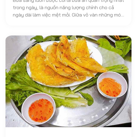
Bữa sáng luôn được coi là bữa ăn quan trọng nhất
trong ngày, là nguồn năng lượng chính cho cả
ngày dài làm việc mệt mỏi. Giữa vô vàn những món
ăn của thiên đường ẩm thực Hà thành, nếu bạn
vẫn chưa biết nên ăn gì cho bữa sáng thì bài viết
sau sẽ giúp bạn tổng hợp lại tất tần tật những
quán ăn sáng ngon Hà Nội bạn không nên bỏ qua!