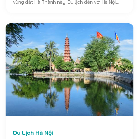
vùng đất Hà Thành này. Du lịch đến với Hà Nội,
bạn đừng bỏ lỡ cơ hội được thưởng thức ẩm thực
nơi đây nhé. Dưới đây Kênh Du Lịch Khám Phá sẽ
gợi ý đến bạn TOP 20+ địa chỉ quán ăn ngon nhất
Hà Nội để bạn tham khảo.
Du Lịch Hà Nội