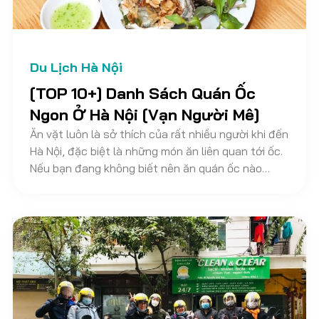
Du Lịch Hà Nội
[TOP 10+] Danh Sách Quán Ốc
Ngon Ở Hà Nội [Vạn Người Mê]
Ăn vặt luôn là sở thích của rất nhiều người khi đến
Hà Nội, đặc biệt là những món ăn liên quan tới ốc.
Nếu bạn đang không biết nên ăn quán ốc nào
ngon ở Hà Nội thì dưới đây Kênh Du Lịch Khám Phá
sẽ gợi ý đến bạn Top 10 quán ốc ngon nổi tiếng
nhất Hà Nội để bạn tham khảo nhé.