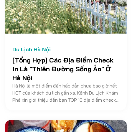
Du Lịch Hà Nội
[Tổng Hợp] Các Địa Điểm Check
In Là "Thiên Đường Sống Ảo" Ở
Hà Nội
Hà Nội là một điểm đến hấp dẫn chưa bao giờ hết
HOT của khách du lịch gần xa. Kênh Du Lịch Khám
Phá xin giới thiệu đến bạn TOP 10 địa điểm check
in sống ảo ở Hà Nội Siêu Hot sẽ giúp bạn có những
bức hình cực chất để hành trình khám phá Hà Nội
trở nên thú vị hơn nha.