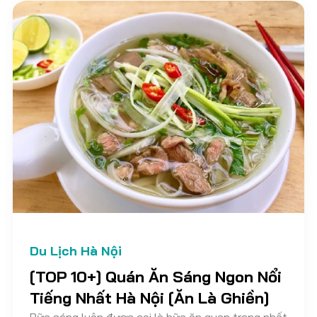
nhắc và lựa chọn địa điểm thuê xe máy ở Hà Nội
đáng tin cậy và chất lượng đảm bảo.
Du Lịch Hà Nội
[TOP 10+] Quán Ăn Sáng Ngon Nổi
Tiếng Nhất Hà Nội [Ăn Là Ghiền]