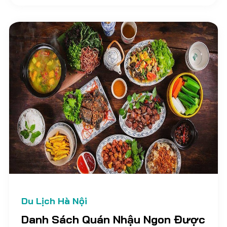
có thể nhận biết đâu là địa chỉ bán cơm niêu
ngon, giá cả phù hợp... Dưới đây là TOP 10 quán,
nhà hàng cơm niêu ngon nổi tiếng tại Hà Nội để
bạn tham khảo nhé.
Du Lịch Hà Nội
Danh Sách Quán Nhậu Ngon Được