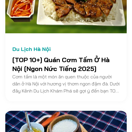
Du Lịch Hà Nội
[TOP 10+] Quán Cơm Tấm Ở Hà
Nội [Ngon Nức Tiếng 2025]
Cơm tấm là một món ăn quen thuộc của người
dân ở Hà Nội với hương vị thơm ngon đậm đà. Dưới
đây Kênh Du Lịch Khám Phá sẽ gợi ý đến bạn TOP
10 quán cơm tấm ngon ở Hà Nội không thể bỏ qua.