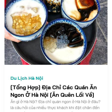
Du Lịch Hà Nội
[Tổng Hợp] Địa Chỉ Các Quán Ăn
Ngon Ở Hà Nội [Ăn Quên Lối Về]
Ăn gì ở Hà Nội? Địa chỉ quán ngon ở Hà Nội ở đâu?
là câu hỏi của nhiều thực khách khi đặt chân đến