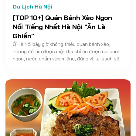
Du Lịch Hà Nội
[TOP 10+] Quán Bánh Xèo Ngon
Nổi Tiếng Nhất Hà Nội "Ăn Là
Ghiền"
Ở Hà Nội bây giờ không thiếu quán bánh xèo,
nhưng để tìm được một địa chỉ ăn được cái bánh
ngon, nước chấm vừa miệng, đúng vị, lại sạch sẽ,
thì không hề dể dàng. Dưới đây Kênh Du Lịch
Khám Phá sẽ gợi ý đến bạn 10 quán bánh xèo
ngon nhất tại Hà Nội để bạn tham khảo nhé.