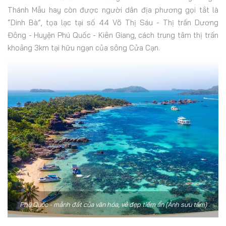
Thánh Mẫu hay còn được người dân địa phương gọi tắt là
“Dinh Bà”, tọa lạc tại số 44 Võ Thị Sáu - Thị trấn Dương
Đông - Huyện Phú Quốc - Kiên Giang, cách trung tâm thị trấn
khoảng 3km tại hữu ngạn của sông Cửa Cạn.
Phú Quốc - mảnh đất của văn hóa, vẻ đẹp tiềm ẩn (Ảnh sưu tầm)