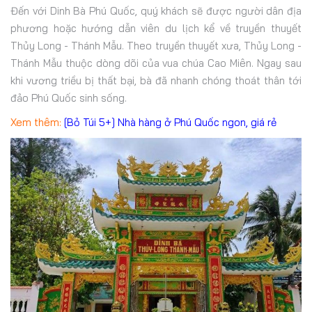
Đến với Dinh Bà Phú Quốc, quý khách sẽ được người dân địa
phương hoặc hướng dẫn viên du lịch kể về truyền thuyết
Thủy Long - Thánh Mẫu. Theo truyền thuyết xưa, Thủy Long -
Thánh Mẫu thuộc dòng dõi của vua chúa Cao Miên. Ngay sau
khi vương triều bị thất bại, bà đã nhanh chóng thoát thân tới
đảo Phú Quốc sinh sống.
Xem thêm:
[Bỏ Túi 5+] Nhà hàng ở Phú Quốc ngon, giá rẻ