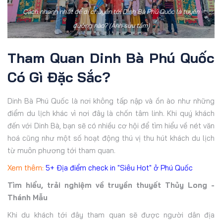
Cách nhanh nhất để di chuyển tới Dinh Bà Phú Quốc là tuyến
đường nào? (Ảnh sưu tầm)
Tham Quan Dinh Bà Phú Quốc
Có Gì Đặc Sắc?
Dinh Bà Phú Quốc là nơi không tấp nập và ồn ào như những
điểm du lịch khác vì nơi đây là chốn tâm linh. Khi quý khách
đến với Dinh Bà, bạn sẽ có nhiều cơ hội để tìm hiểu về nét văn
hoá cũng như một số hoạt động thú vị thu hút khách du lịch
từ muôn phương tới tham quan.
Xem thêm:
5+ Địa điểm check in "Siêu Hot" ở Phú Quốc
Tìm hiểu, trải nghiệm về truyền thuyết Thủy Long -
Thánh Mẫu
Khi du khách tới đây tham quan sẽ được người dân địa