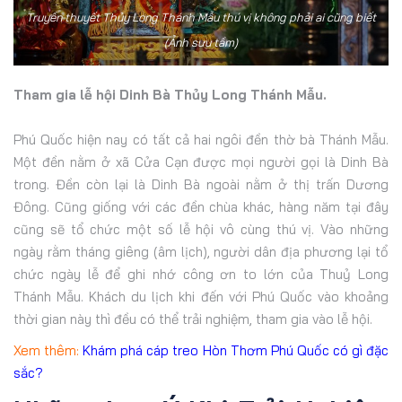
Truyền thuyết Thủy Long Thánh Mẫu thú vị không phải ai cũng biết
(Ảnh sưu tầm)
Tham gia lễ hội Dinh Bà Thủy Long Thánh Mẫu.
Phú Quốc hiện nay có tất cả hai ngôi đền thờ bà Thánh Mẫu.
Một đền nằm ở xã Cửa Cạn được mọi người gọi là Dinh Bà
trong. Đền còn lại là Dinh Bà ngoài nằm ở thị trấn Dương
Đông. Cũng giống với các đền chùa khác, hàng năm tại đây
cũng sẽ tổ chức một số lễ hội vô cùng thú vị. Vào những
ngày rằm tháng giêng (âm lịch), người dân địa phương lại tổ
chức ngày lễ để ghi nhớ công ơn to lớn của Thuỷ Long
Thánh Mẫu. Khách du lịch khi đến với Phú Quốc vào khoảng
thời gian này thì đều có thể trải nghiệm, tham gia vào lễ hội.
Xem thêm:
Khám phá cáp treo Hòn Thơm Phú Quốc có gì đặc
sắc?