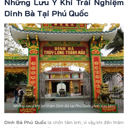
Những Lưu Ý Khi Trải Nghiệm
Dinh Bà Tại Phú Quốc
Những lưu ý khi tới thăm Dinh Bà tại Phú Quốc (Ảnh sưu tầm)
Dinh Bà Phú Quốc
là chốn tâm linh, vì vậy khi đến thăm