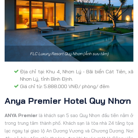
FLC Luxury Resort Quy Nhơn (Ảnh sưu tầm)
Địa chỉ tại: Khu 4, Nhơn Lý - Bãi biển Cát Tiên, xã
Nhơn Lý, tỉnh Bình Định.
Giá chỉ từ: 5.888.000 VNĐ/ phòng/ đêm
Anya Premier Hotel Quy Nhơn
ANYA Premier
là khách sạn 5 sao Quy Nhơn đầu tiên nằm ở
trong trung tâm thành phố. Khách sạn là tòa nhà 24 tầng tọa
lạc ngay tại giao lộ An Dương Vương và Chương Dương. Nơi