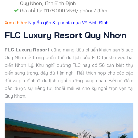
Quy Nhơn, tỉnh Bình Định
Giá chỉ từ: 11.178.000 VNĐ/ phòng/ đêm
Xem thêm:
Nguồn gốc & ý nghĩa của Võ Bình Định
FLC Luxury Resort Quy Nhơn
FLC Luxury Resort
cũng mang tiêu chuẩn khách sạn 5 sao
Quy Nhơn ở trong quần thể du lịch của FLC tại khu vực bãi
biển Nhơn Lý. Khu nghỉ dưỡng FLC này có 56 căn biệt thự
biển sang trọng, đầy đủ tiện nghi. Rất thích hợp cho các cặp
đôi và gia đình đi du lịch nghỉ dưỡng cùng nhau. Bởi nó đảm
bảo được sự riêng tư, thoải mái và cho kỳ nghỉ trọn vẹn tại
Quy Nhơn.