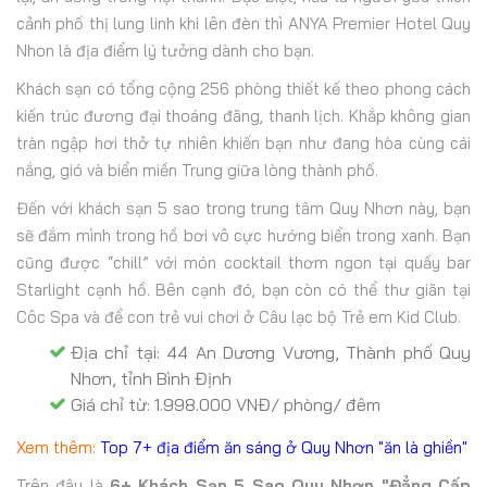
cảnh phố thị lung linh khi lên đèn thì ANYA Premier Hotel Quy
Nhon là địa điểm lý tưởng dành cho bạn.
Khách sạn có tổng cộng 256 phòng thiết kế theo phong cách
kiến trúc đương đại thoáng đãng, thanh lịch. Khắp không gian
tràn ngập hơi thở tự nhiên khiến bạn như đang hòa cùng cái
nắng, gió và biển miền Trung giữa lòng thành phố.
Đến với khách sạn 5 sao trong trung tâm Quy Nhơn này, bạn
sẽ đắm mình trong hồ bơi vô cực hướng biển trong xanh. Bạn
cũng được “chill” với món cocktail thơm ngon tại quầy bar
Starlight cạnh hồ. Bên cạnh đó, bạn còn có thể thư giãn tại
Côc Spa và để con trẻ vui chơi ở Câu lạc bộ Trẻ em Kid Club.
Địa chỉ tại: 44 An Dương Vương, Thành phố Quy
Nhơn, tỉnh Bình Định
Giá chỉ từ: 1.998.000 VNĐ/ phòng/ đêm
Xem thêm:
Top 7+ địa điểm ăn sáng ở Quy Nhơn "ăn là ghiền"
Trên đây là
6+ Khách Sạn 5 Sao Quy Nhơn "Đẳng Cấp