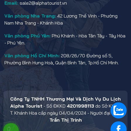
Email:
sale2@alphatourist.vn
Văn phòng Nha Trang:
42 Lương Thế Vinh - Phường
Nam Nha Trang - Khánh Hòa
Văn phòng Phú Yên:
Phú Khánh - Hòa Tân Tây - Tây Hòa
- Phú Yên.
Văn phòng Hồ Chí Minh:
208/26/70 Đường số 5,
Phường Bình Hưng Hoà, Quận Bình Tân, Tp.Hồ Chí Minh.
Công Ty TNHH Thương Mại Và Dịch Vụ Du Lịch
Alpha Tourist
- Số ĐKKD
4201998113
do Sở KHĐT
T. Khánh Hòa cấp ngày 04/04/2024 - Người đại diện:
Trần Thị Trinh