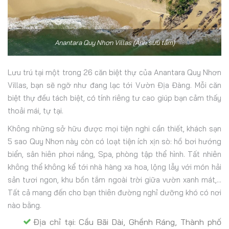
Anantara Quy Nhơn Villas (Ảnh sưu tầm)
Lưu trú tại một trong 26 căn biệt thự của Anantara Quy Nhơn
Villas, bạn sẽ ngỡ như đang lạc tới Vườn Địa Đàng. Mỗi căn
biệt thự đều tách biệt, có tính riêng tư cao giúp bạn cảm thấy
thoải mái, tự tại.
Không những sở hữu được mọi tiện nghi cần thiết, khách sạn
5 sao Quy Nhơn này còn có loạt tiện ích xịn sò: hồ bơi hướng
biển, sân hiên phơi nắng, Spa, phòng tập thể hình. Tất nhiên
không thể không kể tới nhà hàng xa hoa, lộng lẫy với món hải
sản tươi ngon, khu bồn tắm ngoài trời giữa vườn xanh mát,...
Tất cả mang đến cho bạn thiên đường nghỉ dưỡng khó có nơi
nào bằng.
Địa chỉ tại: Cầu Bãi Dài, Ghềnh Ráng, Thành phố