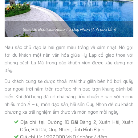
Seaside Boutique Resort ở Quy Nhơn (Ảnh sưu tầm)
Màu sắc chủ đạo là hai gam màu trắng và xám nhạt. Nó gợi
tới du khách một nền văn hóa giữa Hy Lạp cổ giao thoa với
phong cách La Mã trong các khuôn viên được xây dựng nơi
đây.
Du khách cũng sẽ được thoải mái thư giãn bên hồ bơi, quầy
bar ngoài trời nằm trên rooftop nhìn bao trọn khung cảnh bãi
biển. Khi đói bụng đã có nhà hàng tiêu chuẩn 5 sao với menu
nhiều món Á – u, món đặc sản, hải sản Quy Nhơn để du khách
phương xa trải nghiệm ẩm thực và món ngon mỗi ngày.
Địa chỉ tại: Đường 1D Bãi Bàng 2, Xuân Hải, Xuân
Cầu, Bãi Dài, Quy Nhơn, tỉnh Bình Định
Giá chỉ từ: 1.997.000 VNĐ/ phòng/ đêm