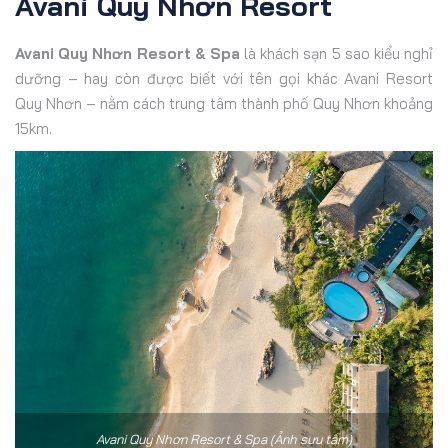
Avani Quy Nhơn Resort
Avani Quy Nhơn Resort & Spa
là khách sạn 5 sao kiểu nghỉ
dưỡng – hay còn được biết với tên gọi khác Avani Resort
Quy Nhơn – nằm cách trung tâm thành phố Quy Nhơn khoảng
15km.
Avani Quy Nhơn Resort & Spa (Ảnh sưu tầm)