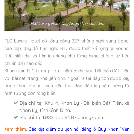
FLC Luxury Hotel Quy Nhơn (Ảnh sưu tầm)
FLC Luxury Hotel có tổng cộng 327 phòng nghỉ sang trọng,
cao cấp, đầy đủ tiện nghi. FLC được thiết kế rộng rãi với nội
thất hiện đại và tiện ích riêng cho từng hạng phòng từ tiêu
chuẩn đến cao cấp.
Khách sạn FLC Luxury Hotel nằm ở khu vực bãi biển Cát Tiến
với bãi cát trắng, khá yên tĩnh. Ngoài ra tại đây còn được xây
dựng theo phong cách kiến trúc độc đáo lấy cảm hứng từ
hình tượng con rồng biển.
Địa chỉ tại: Khu 4, Nhơn Lý - Bãi biển Cát Tiên, xã
Nhơn Lý, tỉnh Bình Định.
Giá chỉ từ: 1.932.000 VNĐ/ phòng/ đêm
Xem thêm:
Các địa điểm du lịch nổi tiếng ở Quy Nhơn "Vạn