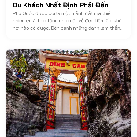
Du Khách Nhất Định Phải Đến
Phú Quốc được coi là một mảnh đất mà thiên
nhiên ưu ái ban tặng cho một vẻ đẹp tiềm ẩn, khó
nơi nào có được. Bên cạnh những danh lam thắng
cảnh, nơi đây còn có một số địa điểm tâm linh -
biểu tượng văn hóa của Phú Quốc. Trong đó, Dinh
Bà Phú Quốc là một điểm đến thú vị, nổi tiếng
nhất nơi đây. Hãy cùng theo chân VietNam
Discovery Travel khám phá những điều kỳ bí tại địa
danh này nhé!