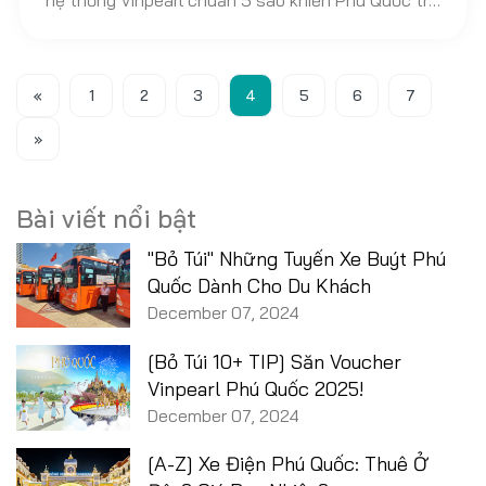
hệ thống Vinpearl chuẩn 5 sao khiến Phú Quốc trở
thành điểm sáng trong ngành du lịch. Trong bài
viết này, Vietnam Discovery Travel sẽ review cho
bạn một cách chi tiết nhất về trải nghiệm ở
«
1
2
3
4
5
6
7
Vinpearl Safari Phú Quốc nhé!
»
Bài viết nổi bật
"Bỏ Túi" Những Tuyến Xe Buýt Phú
Quốc Dành Cho Du Khách
December 07, 2024
[Bỏ Túi 10+ TIP] Săn Voucher
Vinpearl Phú Quốc 2025!
December 07, 2024
[A-Z] Xe Điện Phú Quốc: Thuê Ở