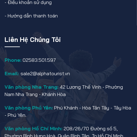
-
Điều khoản sử dụng
-
Hướng dẫn thanh toán
Liên Hệ Chúng Tôi
Phone:
02583.501.597
Email:
sale2@alphatourist.vn
Văn phòng Nha Trang:
42 Lương Thế Vinh - Phường
Nam Nha Trang - Khánh Hòa
Văn phòng Phú Yên:
Phú Khánh - Hòa Tân Tây - Tây Hòa
- Phú Yên.
Văn phòng Hồ Chí Minh:
208/26/70 Đường số 5,
Phường Bình Hưng Hoà, Quận Bình Tân, Tp.Hồ Chí Minh.