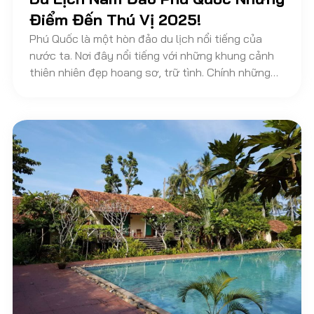
Điểm Đến Thú Vị 2025!
Phú Quốc là một hòn đảo du lịch nổi tiếng của
nước ta. Nơi đây nổi tiếng với những khung cảnh
thiên nhiên đẹp hoang sơ, trữ tình. Chính những
bãi biển nên thơ, những con suối thần tiên cùng
những thắng cảnh tuyệt đẹp đã tạo nên một đảo
ngọc thiên đường cuốn hút nhiều du khách gần
xa. Đảo Phú Quốc có diện tích khá rộng lớn nên
các công ty du lịch đã chia thành nhiều tour riêng
để khám phá từng khu vực của đảo