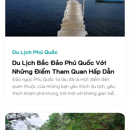
Du Lịch Phú Quốc
Du Lịch Bắc Đảo Phú Quốc Với
Những Điểm Tham Quan Hấp Dẫn
Đảo ngọc Phú Quốc từ lâu đã là một điểm đến
quen thuộc của những bạn yêu thích du lịch, yêu
thích khám phá khung trời mới với không gian biển
đảo mênh mông. Chính vì sự rộng lớn về mặt lãnh
thổ nên hiện tại, Phú Quốc sở hữu nhiều địa điểm
tham quan thú vị cuốn hút sự hiếu kỳ, muốn tìm
hiểu của rất nhiều khách du lịch gần xa