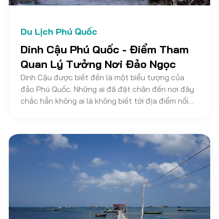
Du Lịch Phú Quốc
Dinh Cậu Phú Quốc - Điểm Tham
Quan Lý Tưởng Nơi Đảo Ngọc
Dinh Cậu được biết đến là một biểu tượng của
đảo Phú Quốc. Những ai đã đặt chân đến nơi đây
chắc hẳn không ai là không biết tới địa điểm nổi
tiếng này. Dinh Cậu Phú Quốc với cảnh sắc thiên
nhiên tuyệt đẹp, bề dày lịch sử lâu đời và sự linh
thiêng bậc nhất. Đây được xem là địa điểm tham
quan đầy hứa hẹn trong chuyến đi du lịch sắp tới
của bạn khi đến Đảo Ngọc. Hãy cùng Vietnam
Discovery Travel tìm hiểu về Dinh Cậu nhé!