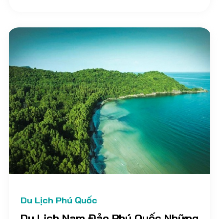
cổ trăm năm tuổi. Đến với Phú Quốc, du khách
không những được tham quan các điểm du lịch
nổi tiếng mà còn được đắm mình trong cảnh sắc
nên thơ hữu tình của các bãi biển, con suối, dòng
sông
Du Lịch Phú Quốc
Du Lịch Nam Đảo Phú Quốc Những