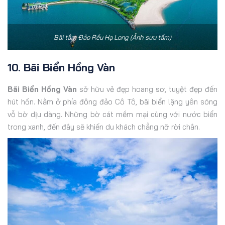
Bãi tắm Đảo Rều Hạ Long (Ảnh sưu tầm)
10. Bãi Biển Hồng Vàn
Bãi Biển Hồng Vàn
sở hữu vẻ đẹp hoang sơ, tuyệt đẹp đến
hút hồn. Nằm ở phía đông đảo Cô Tô, bãi biển lặng yên sóng
vỗ bờ dịu dàng. Những bờ cát mềm mại cùng với nước biển
trong xanh, đến đây sẽ khiến du khách chẳng nỡ rời chân.