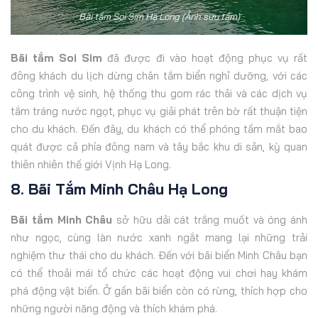
Bãi tắm Soi Sim Hạ Long (Ảnh sưu tầm)
Bãi tắm Soi Sim
đã được đi vào hoạt động phục vụ rất
đông khách du lịch dừng chân tắm biển nghỉ dưỡng, với các
công trình vệ sinh, hệ thống thu gom rác thải và các dịch vụ
tắm tráng nước ngọt, phục vụ giải phát trên bờ rất thuận tiện
cho du khách. Đến đây, du khách có thể phóng tầm mắt bao
quát được cả phía đông nam và tây bắc khu di sản, kỳ quan
thiên nhiên thế giới Vịnh Hạ Long.
8. Bãi Tắm Minh Châu Hạ Long
Bãi tắm Minh Châu
sở hữu dải cát trắng muốt và óng ánh
như ngọc, cùng làn nước xanh ngắt mang lại những trải
nghiệm thư thái cho du khách. Đến với bãi biển Minh Châu bạn
có thể thoải mái tổ chức các hoạt động vui chơi hay khám
phá động vật biển. Ở gần bãi biển còn có rừng, thích hợp cho
những người năng động và thích khám phá.