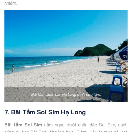
nhiễm.
Bãi tắm Quan Lạn Hạ Long (Ảnh sưu tầm)
7. Bãi Tắm Soi Sim Hạ Long
Bãi tắm Soi Sim
nằm ngay dưới chân đảo Soi Sim, cách