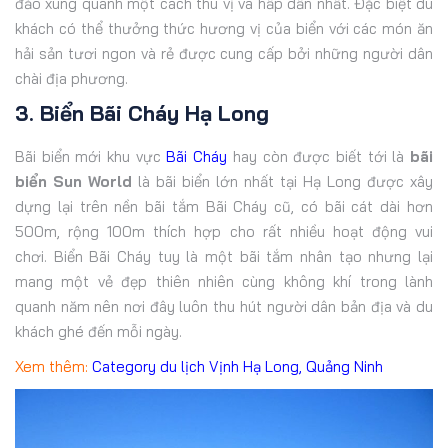
đảo xung quanh một cách thú vị và hấp dẫn nhất. Đặc biệt du
khách có thể thưởng thức hương vị của biển với các món ăn
hải sản tươi ngon và rẻ được cung cấp bởi những người dân
chài địa phương.
3. Biển Bãi Cháy Hạ Long
Bãi biển mới khu vực
Bãi Cháy
hay còn được biết tới là
bãi
biển Sun World
là bãi biển lớn nhất tại Hạ Long được xây
dựng lại trên nền bãi tắm Bãi Cháy cũ, có bãi cát dài hơn
500m, rộng 100m thích hợp cho rất nhiều hoạt động vui
chơi. Biển Bãi Cháy tuy là một bãi tắm nhân tạo nhưng lại
mang một vẻ đẹp thiên nhiên cùng không khí trong lành
quanh năm nên nơi đây luôn thu hút người dân bản địa và du
khách ghé đến mỗi ngày.
Xem thêm:
Category du lịch Vịnh Hạ Long, Quảng Ninh