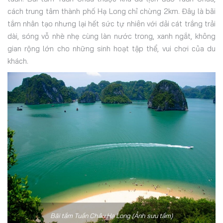
cách trung tâm thành phố Hạ Long chỉ chừng 2km. Đây là bãi
tắm nhân tạo nhưng lại hết sức tự nhiên với dải cát trắng trải
dài, sóng vỗ nhè nhẹ cùng làn nước trong, xanh ngắt, không
gian rộng lớn cho những sinh hoạt tập thể, vui chơi của du
khách.
Bãi tắm Tuần Châu Hạ Long (Ảnh sưu tầm)