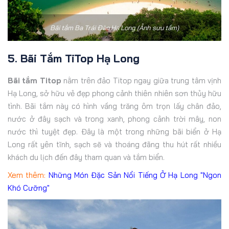
Bãi tắm Ba Trái Đào Hạ Long (Ảnh sưu tầm)
5. Bãi Tắm TiTop Hạ Long
Bãi tắm Titop
nằm trên đảo Titop ngay giữa trung tâm vịnh
Hạ Long, sở hữu vẻ đẹp phong cảnh thiên nhiên sơn thủy hữu
tình. Bãi tắm này có hình vầng trăng ôm trọn lấy chân đảo,
nước ở đây sạch và trong xanh, phong cảnh trời mây, non
nước thì tuyệt đẹp. Đây là một trong những bãi biển ở Hạ
Long rất yên tĩnh, sạch sẽ và thoáng đãng thu hút rất nhiều
khách du lịch đến đây tham quan và tắm biển.
Xem thêm:
Những Món Đặc Sản Nổi Tiếng Ở Hạ Long "Ngon
Khó Cưỡng"