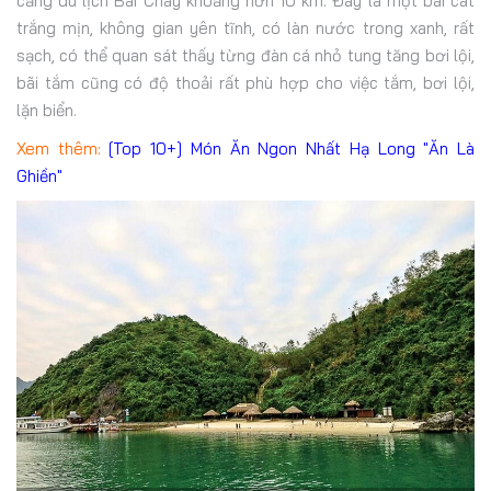
cảng du lịch Bãi Cháy khoảng hơn 10 km. Đây là một bãi cát
trắng mịn, không gian yên tĩnh, có làn nước trong xanh, rất
sạch, có thể quan sát thấy từng đàn cá nhỏ tung tăng bơi lội,
bãi tắm cũng có độ thoải rất phù hợp cho việc tắm, bơi lội,
lặn biển.
Xem thêm:
[Top 10+] Món Ăn Ngon Nhất Hạ Long "Ăn Là
Ghiền"