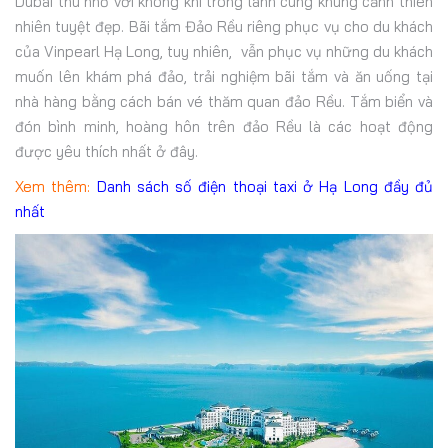
Dubai thu nhỏ với không khí trong lành cùng khung cảnh thiên
nhiên tuyệt đẹp. Bãi tắm Đảo Rều riêng phục vụ cho du khách
của Vinpearl Hạ Long, tuy nhiên, vẫn phục vụ những du khách
muốn lên khám phá đảo, trải nghiệm bãi tắm và ăn uống tại
nhà hàng bằng cách bán vé thăm quan đảo Rều. Tắm biển và
đón bình minh, hoàng hôn trên đảo Rều là các hoạt động
được yêu thích nhất ở đây.
Xem thêm:
Danh sách số điện thoại taxi ở Hạ Long đầy đủ
nhất