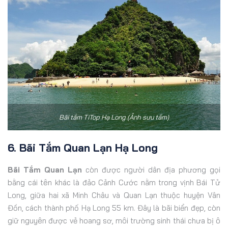
Bãi tắm TiTop Hạ Long (Ảnh sưu tầm)
6. Bãi Tắm Quan Lạn Hạ Long
Bãi Tắm Quan Lạn
còn được người dân địa phương gọi
bằng cái tên khác là đảo Cảnh Cước nằm trong vịnh Bái Tử
Long, giữa hai xã Minh Châu và Quan Lạn thuộc huyện Vân
Đồn, cách thành phố Hạ Long 55 km. Đây là bãi biển đẹp, còn
giữ nguyên được vẻ hoang sơ, môi trường sinh thái chưa bị ô