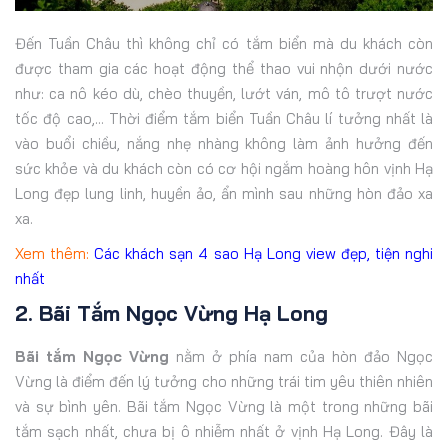
Đến Tuần Châu thì không chỉ có tắm biển mà du khách còn
được tham gia các hoạt động thể thao vui nhộn dưới nước
như: ca nô kéo dù, chèo thuyền, lướt ván, mô tô trượt nước
tốc độ cao,... Thời điểm tắm biển Tuần Châu lí tưởng nhất là
vào buổi chiều, nắng nhẹ nhàng không làm ảnh hưởng đến
sức khỏe và du khách còn có cơ hội ngắm hoàng hôn vịnh Hạ
Long đẹp lung linh, huyền ảo, ẩn mình sau những hòn đảo xa
xa.
Xem thêm:
Các khách sạn 4 sao Hạ Long view đẹp, tiện nghi
nhất
2. Bãi Tắm Ngọc Vừng Hạ Long
Bãi tắm Ngọc Vừng
nằm ở phía nam của hòn đảo Ngọc
Vừng là điểm đến lý tưởng cho những trái tim yêu thiên nhiên
và sự bình yên. Bãi tắm Ngọc Vừng là một trong những bãi
tắm sạch nhất, chưa bị ô nhiễm nhất ở vịnh Hạ Long. Đây là