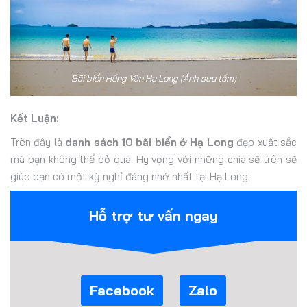
Bãi biển Hồng Vàn Hạ Long (Ảnh sưu tầm)
Kết Luận:
Trên đây là
danh sách 10 bãi biển ở Hạ Long
đẹp xuất sắc
mà bạn không thể bỏ qua. Hy vọng với những chia sẽ trên sẽ
giúp bạn có một kỳ nghỉ đáng nhớ nhất tại Hạ Long.
Hỗ trợ tư vấn ngay
Facebook
Zalo