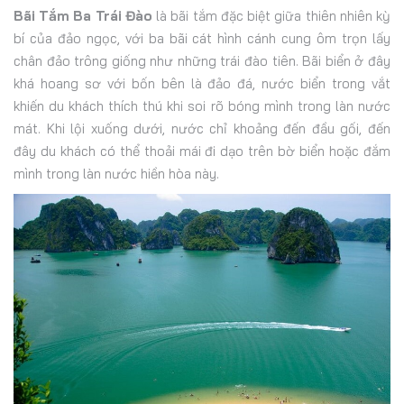
Bãi Tắm Ba Trái Đào
là bãi tắm đặc biệt giữa thiên nhiên kỳ
bí của đảo ngọc, với ba bãi cát hình cánh cung ôm trọn lấy
chân đảo trông giống như những trái đào tiên. Bãi biển ở đây
khá hoang sơ với bốn bên là đảo đá, nước biển trong vắt
khiến du khách thích thú khi soi rõ bóng mình trong làn nước
mát. Khi lội xuống dưới, nước chỉ khoảng đến đầu gối, đến
đây du khách có thể thoải mái đi dạo trên bờ biển hoặc đắm
mình trong làn nước hiền hòa này.