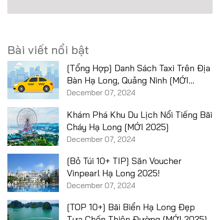
Bài viết nổi bật
[Tổng Hợp] Danh Sách Taxi Trên Địa
Bàn Hạ Long, Quảng Ninh [MỚI
2025]
December 07, 2024
Khám Phá Khu Du Lịch Nổi Tiếng Bãi
Cháy Hạ Long [MỚI 2025]
December 07, 2024
[Bỏ Túi 10+ TIP] Săn Voucher
Vinpearl Hạ Long 2025!
December 07, 2024
[TOP 10+] Bãi Biển Hạ Long Đẹp
Tựa Chốn Thiên Đường [MỚI 2025]