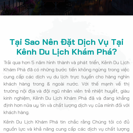
Tại Sao Nên Đặt Dịch Vụ Tại
Kênh Du Lịch Khám Phá?
Trải qua hơn 5 năm hình thành và phát triển, Kênh Du Lịch
Khám Phá đã có những bước tiến không ngừng trong việc
cung cấp các dịch vụ du lịch trực tuyến cho hàng nghìn
khách hàng trong & ngoài nước. Với thế mạnh về thị
trường nội địa và đội ngũ nhân viên trẻ nhiệt huyết, giàu
kinh nghiệm, Kênh Du Lịch Khám Phá đã và đang khẳng
định hơn nữa uy tín và chất lượng dịch vụ của mình đối với
khách hàng.
Kênh Du Lịch Khám Phá tin chắc rằng Chúng tôi có đủ
nguồn lực và khả năng cung cấp các dịch vụ chất lượng