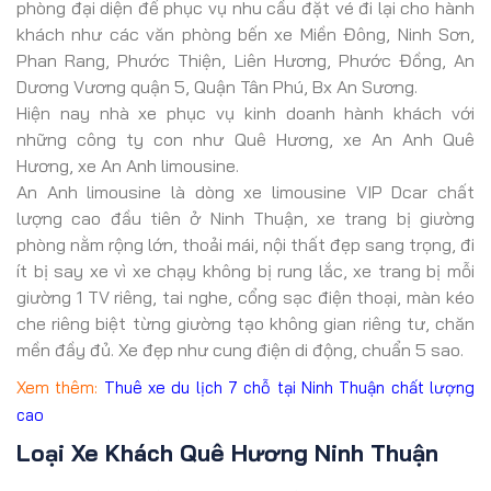
phòng đại diện để phục vụ nhu cầu đặt vé đi lại cho hành
khách như các văn phòng bến xe Miền Đông, Ninh Sơn,
Phan Rang, Phước Thiện, Liên Hương, Phước Đồng, An
Dương Vương quận 5, Quận Tân Phú, Bx An Sương.
Hiện nay nhà xe phục vụ kinh doanh hành khách với
những công ty con như Quê Hương, xe An Anh Quê
Hương, xe An Anh limousine.
An Anh limousine là dòng xe limousine VIP Dcar chất
lượng cao đầu tiên ở Ninh Thuận, xe trang bị giường
phòng nằm rộng lớn, thoải mái, nội thất đẹp sang trọng, đi
ít bị say xe vì xe chạy không bị rung lắc, xe trang bị mỗi
giường 1 TV riêng, tai nghe, cổng sạc điện thoại, màn kéo
che riêng biệt từng giường tạo không gian riêng tư, chăn
mền đầy đủ. Xe đẹp như cung điện di động, chuẩn 5 sao.
Xem thêm:
Thuê xe du lịch 7 chỗ tại Ninh Thuận chất lượng
cao
Loại Xe Khách Quê Hương Ninh Thuận