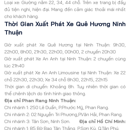
Loại xe: Giường nằm 22, 34, 44 chỗ. Trên xe trang bị đầy
đủ tiện nghi, hiện đại. Mang đến cảm giác thoải mái nhất
cho khách hàng.
Thời Gian Xuất Phát Xe Quê Hương Ninh
Thuận
Giờ xuất phát Xe Quê Hương tại Ninh Thuận: 9h30,
22h00, 8h00, 21h30, 22h00, 00h00, 2 chuyến 20h30
Giờ xuất phát Xe An Anh tại Ninh Thuận: 2 chuyến cùng
lúc 21h40
Giờ xuất phát Xe An Anh Limousine tại Ninh Thuận: Xe 22
chỗ 22h30, 22h30; Xe 34 chỗ 8h30, 22h15, 22h15
Thời gian di chuyển: Khoảng 8h. Tuy nhiên thời gian có
thể chênh lệch do tình hình giao thông.
Địa chỉ Phan Rang Ninh Thuận:
Chi nhánh 1: 250 Lê Duẩn, P.Phước Mỹ, Phan Rang.
Chi nhánh 2: 02 Nguyễn Tri Phương,P.Văn Hải, Phan Rang.
Chi nhánh 3: Tân Sơn, Ninh Sơn.
Địa chỉ Hồ Chí Minh:
Chi nhánh 1: 85 Bờ Bao Tân Thắng, P.Sơn Kỳ, Q.Tân Phú.