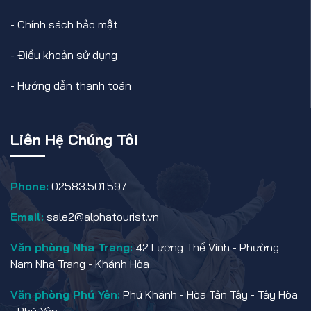
-
Chính sách bảo mật
-
Điều khoản sử dụng
-
Hướng dẫn thanh toán
Liên Hệ Chúng Tôi
Phone:
02583.501.597
Email:
sale2@alphatourist.vn
Văn phòng Nha Trang:
42 Lương Thế Vinh - Phường
Nam Nha Trang - Khánh Hòa
Văn phòng Phú Yên:
Phú Khánh - Hòa Tân Tây - Tây Hòa
- Phú Yên.