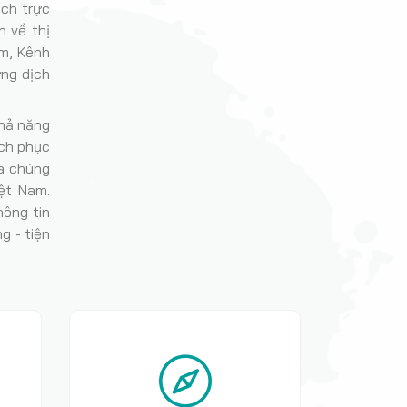
ịch trực
 về thị
ệm, Kênh
ợng dịch
khả năng
ách phục
a chúng
ệt Nam.
ông tin
g - tiện