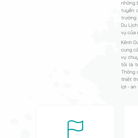
những b
tuyến 
trường 
Du Lịc
vụ của 
Kênh Du
cung cấ
vụ chu
tôi là
Thông 
thiết t
lợi - an