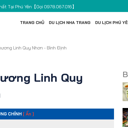
 Bay Tân Sơn Nhất【Gọi 0978.067.016】
TRANG CHỦ
DU LỊCH NHA TRANG
DU LỊCH PHÚ Y
ương Linh Quy Nhơn - Bình Định
B
hương Linh Quy
h
UNG CHÍNH
[ Ẩn ]