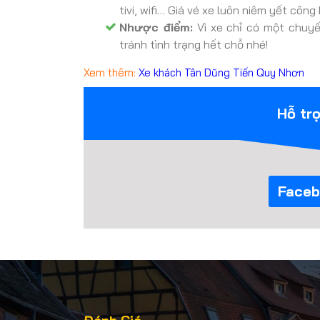
tivi, wifi… Giá vé xe luôn niêm yết côn
Nhược điểm:
Vì xe chỉ có một chuy
tránh tình trạng hết chỗ nhé!
Xem thêm:
Xe khách Tân Dũng Tiến Quy Nhơn
Hỗ tr
Faceb