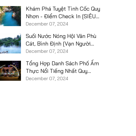
Khám Phá Tuyệt Tình Cốc Quy
Nhơn - Điểm Check In [SIÊU
HOT]
December 07, 2024
Suối Nước Nóng Hội Vân Phù
Cát, Bình Định [Vạn Người
Mê]
December 07, 2024
Tổng Hợp Danh Sách Phố Ẩm
Thực Nổi Tiếng Nhất Quy
Nhơn [Từ A- Z]
December 07, 2024