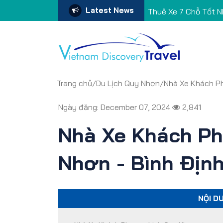
Latest News
Đặt Xe Đưa Đón Sân
Trang chủ
/
Du Lịch Quy Nhơn
/
Nhà Xe Khách Ph
Ngày đăng: December 07, 2024
2,841
Nhà Xe Khách P
Nhơn - Bình Địn
NỘI D