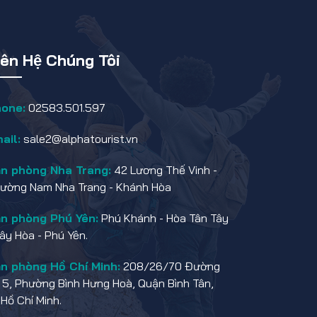
iên Hệ Chúng Tôi
one:
02583.501.597
ail:
sale2@alphatourist.vn
n phòng Nha Trang:
42 Lương Thế Vinh -
ường Nam Nha Trang - Khánh Hòa
n phòng Phú Yên:
Phú Khánh - Hòa Tân Tây
Tây Hòa - Phú Yên.
n phòng Hồ Chí Minh:
208/26/70 Đường
 5, Phường Bình Hưng Hoà, Quận Bình Tân,
.Hồ Chí Minh.