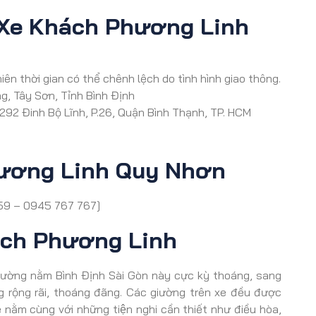
 Xe Khách Phương Linh
iên thời gian có thể chênh lệch do tình hình giao thông.
g, Tây Sơn, Tỉnh Bình Định
292 Đinh Bộ Lĩnh, P.26, Quận Bình Thạnh, TP. HCM
hương Linh Quy Nhơn
59 – 0945 767 767]
ách Phương Linh
e giường nằm Bình Định Sài Gòn này cực kỳ thoáng, sang
ng rộng rãi, thoáng đãng. Các giường trên xe đều được
ễ nằm cùng với những tiện nghi cần thiết như điều hòa,