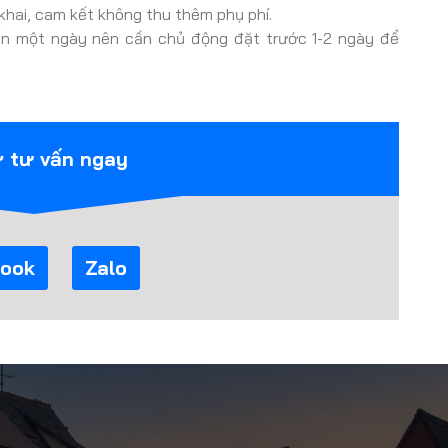
g khai, cam kết không thu thêm phụ phí.
ến một ngày nên cần chủ động đặt trước 1-2 ngày để
ợ tư vấn ngay
ook
Zalo