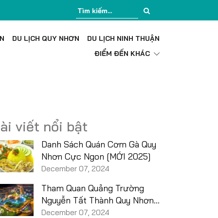
[BỎ TÚI] Bản Đồ Du Lịch Quy Nhơn Chi Tiết 
ÊN
DU LỊCH QUY NHƠN
DU LỊCH NINH THUẬN
ĐIỂM ĐẾN KHÁC
ài viết nổi bật
Danh Sách Quán Cơm Gà Quy
Nhơn Cực Ngon [MỚI 2025]
December 07, 2024
Tham Quan Quảng Trường
Nguyễn Tất Thành Quy Nhơn
[MỚI 2025]
December 07, 2024