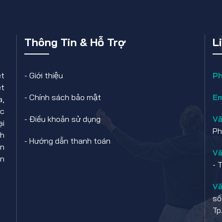
Thông Tin & Hỗ Trợ
L
ệt
-
Giới thiệu
Ph
ệt
-
Chính sách bảo mật
Em
a,
ắc
-
Điều khoản sử dụng
Vă
ại
Ph
nh
-
Hướng dẫn thanh toán
ên
Vă
on
- 
Vă
số
Tp