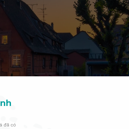
ênh
á đã có