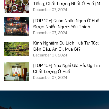
Tiếng, Chất Lượng Nhất Ở Huế [MỚI
2025]
December 07, 2024
[TOP 10+] Quán Nhậu Ngon Ở Huế
Được Nhiều Người Yêu Thích
December 07, 2024
Kinh Nghiệm Du Lịch Huế Tự Túc:
Đến Đâu, Ăn Gì, Mua Gì?
December 07, 2024
[TOP 10+] Nhà Nghỉ Giá Rẻ, Uy Tín
Chất Lượng Ở Huế
December 07, 2024