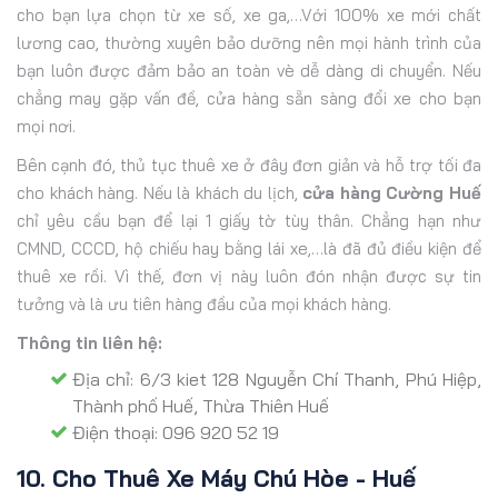
cho bạn lựa chọn từ xe số, xe ga,…Với 100% xe mới chất
lương cao, thường xuyên bảo dưỡng nên mọi hành trình của
bạn luôn được đảm bảo an toàn vè dễ dàng di chuyển. Nếu
chẳng may gặp vấn đề, cửa hàng sẵn sàng đổi xe cho bạn
mọi nơi.
Bên cạnh đó, thủ tục thuê xe ở đây đơn giản và hỗ trợ tối đa
cho khách hàng. Nếu là khách du lịch,
cửa hàng Cường Huế
chỉ yêu cầu bạn để lại 1 giấy tờ tùy thân. Chẳng hạn như
CMND, CCCD, hộ chiếu hay bằng lái xe,…là đã đủ điều kiện để
thuê xe rồi. Vì thế, đơn vị này luôn đón nhận được sự tin
tưởng và là ưu tiên hàng đầu của mọi khách hàng.
Thông tin liên hệ:
Địa chỉ: 6/3 kiet 128 Nguyễn Chí Thanh, Phú Hiệp,
Thành phố Huế, Thừa Thiên Huế
Điện thoại: 096 920 52 19
10. Cho Thuê Xe Máy Chú Hòe - Huế