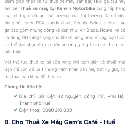
điểm giao nhận xe từ thuê xe máy sân bay Huế, ga tàu hay
bến xe.
Thuê xe máy tại Kenvin Motorbike
cung cấp hàng
loạt những chiếc xe chất lượng nhất thị trường. Xe số hiện
đang có Honda RSX, Honda Wave, Yamaha Sirius, Jupiter,…Xe
ga bao gồm những dòng kể đến như: Air Blade, Nouve, và có
cả dòng SH sang trọng cho khách hàng nữa. Vì vậy, bạn luôn
có thể lựa chọn được chiếc xe ưng ý tùy theo sở thích của
bản thân.
Với thủ tục thuê xe tại cửa hàng khá đơn giản và thoải mái.
Bạn chỉ cần để lại 1 chứng minh nhân dân hay bất kỳ giấy tờ
tùy thân nào khác để thuê xe.
Thông tin liên hệ:
Địa chỉ: 38 Kiệt 42 Nguyễn Công Trứ, Phú Hội,
Thành phố Huế
Điện thoại: 0898 210 333
8. Cho Thuê Xe Máy Gem’s Café - Huế