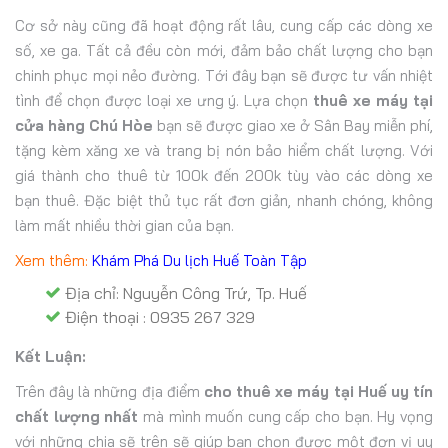
Cơ sở này cũng đã hoạt động rất lâu, cung cấp các dòng xe
số, xe ga. Tất cả đều còn mới, đảm bảo chất lượng cho bạn
chinh phục mọi nẻo đường. Tới đây bạn sẽ được tư vấn nhiệt
tình để chọn được loại xe ưng ý. Lựa chọn
thuê xe máy tại
cửa hàng Chú Hòe
bạn sẽ được giao xe ở Sân Bay miễn phí,
tặng kèm xăng xe và trang bị nón bảo hiểm chất lượng. Với
giá thành cho thuê từ 100k đến 200k tùy vào các dòng xe
bạn thuê. Đặc biệt thủ tục rất đơn giản, nhanh chóng, không
làm mất nhiều thời gian của bạn.
Xem thêm:
Khám Phá Du lịch Huế Toàn Tập
Địa chỉ: Nguyễn Công Trứ, Tp. Huế
Điện thoại : 0935 267 329
Kết Luận:
Trên đây là những địa điểm
cho thuê xe máy tại Huế uy tín
chất lượng nhất
mà mình muốn cung cấp cho bạn. Hy vọng
với những chia sẽ trên sẽ giúp bạn chọn được một đơn vị uy