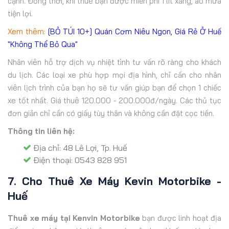
cạnh. Đồng thời, khi thuê bạn được miễn phí 1 lít xăng, áo mưa
tiện lợi.
Xem thêm:
[BỎ TÚI 10+] Quán Cơm Niêu Ngon, Giá Rẻ Ở Huế
"Không Thể Bỏ Qua"
Nhân viên hỗ trợ dịch vụ nhiệt tình tư vấn rõ ràng cho khách
du lịch. Các loại xe phù hợp mọi địa hình, chỉ cần cho nhân
viên lịch trình của bạn họ sẽ tư vấn giúp bạn để chọn 1 chiếc
xe tốt nhất. Giá thuê 120.000 - 200.000đ/ngày. Các thủ tục
đơn giản chỉ cần có giấy tùy thân và không cần đặt cọc tiền.
Thông tin liên hệ:
Địa chỉ: 48 Lê Lợi, Tp. Huế
Điện thoại: 0543 828 951
7. Cho Thuê Xe Máy Kevin Motorbike -
Huế
Thuê xe máy tại Kenvin Motorbike
bạn được linh hoạt địa