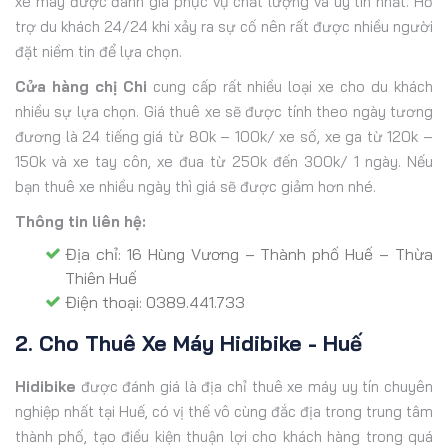
xe máy được đánh giá phục vụ chất lượng và uy tín nhất. Hỗ
trợ du khách 24/24 khi xảy ra sự cố nên rất được nhiều người
đặt niềm tin để lựa chọn.
Cửa hàng chị Chi
cung cấp rất nhiều loại xe cho du khách
nhiều sự lựa chọn. Giá thuê xe sẽ được tính theo ngày tương
đương là 24 tiếng giá từ 80k – 100k/ xe số, xe ga từ 120k –
150k và xe tay côn, xe đua từ 250k đến 300k/ 1 ngày. Nếu
bạn thuê xe nhiều ngày thì giá sẽ được giảm hơn nhé.
Thông tin liên hệ:
Địa chỉ: 16 Hùng Vương – Thành phố Huế – Thừa
Thiên Huế
Điện thoại: 0389.441.733
2. Cho Thuê Xe Máy Hidibike - Huế
Hidibike
được đánh giá là địa chỉ thuê xe máy uy tín chuyên
nghiệp nhất tại Huế, có vị thế vô cùng đắc địa trong trung tâm
thành phố, tạo điều kiện thuận lợi cho khách hàng trong quá