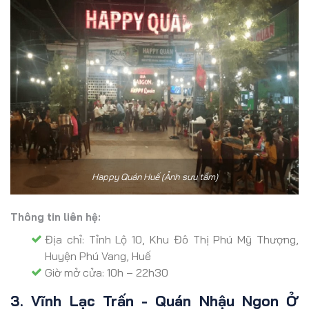
Happy Quán Huế (Ảnh sưu tầm)
Thông tin liên hệ:
Địa chỉ: Tỉnh Lộ 10, Khu Đô Thị Phú Mỹ Thượng,
Huyện Phú Vang, Huế
Giờ mở cửa: 10h – 22h30
3. Vĩnh Lạc Trấn - Quán Nhậu Ngon Ở