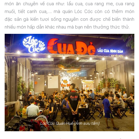
món ăn chuyên về cua như: lẩu cua, cua rang me, cua rang
muối, tiết canh cua,…. mà quán Lóc Cóc còn có thêm món
đặc sản gà kiến tươi sống nguyên con được chế biến thành
nhiều món hấp dẫn khác nhau mà bạn nên thưởng thức thử.
Lóc Cóc Quán Huế (Ảnh sưu tầm)