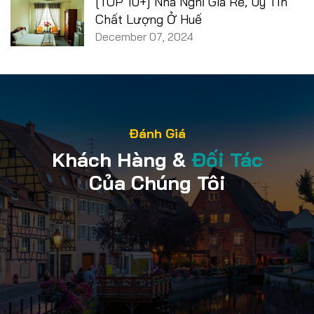
[TOP 10+] Nhà Nghỉ Giá Rẻ, Uy Tín
Chất Lượng Ở Huế
December 07, 2024
Đánh Giá
Khách Hàng &
Đối Tác
Của Chúng Tôi