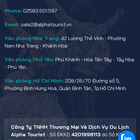
Phone:
02583.501.597
Email:
sale2@alphatourist.vn
Văn phòng Nha Trang:
42 Lương Thế Vinh - Phường
Nam Nha Trang - Khánh Hòa
Văn phòng Phú Yên:
Phú Khánh - Hòa Tân Tây - Tây Hòa
- Phú Yên.
Văn phòng Hồ Chí Minh:
208/26/70 Đường số 5,
Phường Bình Hưng Hoà, Quận Bình Tân, Tp.Hồ Chí Minh.
Công Ty TNHH Thương Mại Và Dịch Vụ Du Lịch
Alpha Tourist
- Số ĐKKD
4201998113
do Sở KHĐT