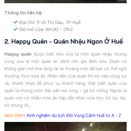
Thông tin liên hệ:
Địa Chỉ: 11 Võ Thị Sáu, TP Huế
Giờ mở cửa: 16h30 – 21h2
2. Happy Quán - Quán Nhậu Ngon Ở Huế
Happy quán
được biết như vừa là một quán nhậu nhưng
cũng vừa là một quán ăn dành cho gia đình nữa. Quán có
không gian mở khá rộng rãi và thoáng mát để bạn có thể ngồi
thưởng thức bữa ăn. Nhân viên của quán thì lúc nào cũng vui
vẻ, nhanh nhẹn để phục vụ khách hàng. Đặc biệt quán của
quán là những món đặc sản núi rừng – gà hơ mông. Ngoài ra
quán còn có nhiều món ăn hấp dẫn khác nữa như: bò lúc lắc,
bò nhúng ớt,...
Xem thêm:
Kinh nghiệm du lịch Đồi Vọng Cảnh Huế từ A - Z