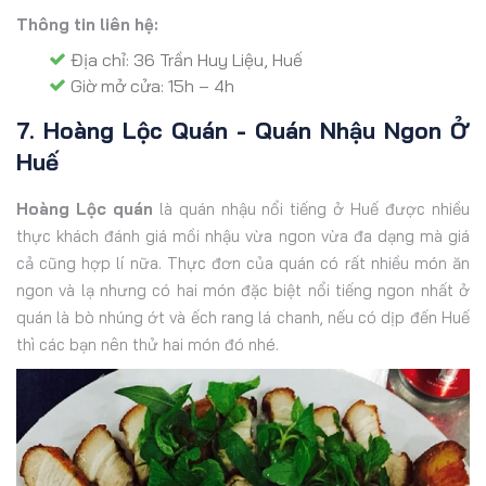
Thông tin liên hệ:
Địa chỉ: 36 Trần Huy Liệu, Huế
Giờ mở cửa: 15h – 4h
7. Hoàng Lộc Quán - Quán Nhậu Ngon Ở
Huế
Hoàng Lộc quán
là quán nhậu nổi tiếng ở Huế được nhiều
thực khách đánh giá mồi nhậu vừa ngon vừa đa dạng mà giá
cả cũng hợp lí nữa. Thực đơn của quán có rất nhiều món ăn
ngon và lạ nhưng có hai món đặc biệt nổi tiếng ngon nhất ở
quán là bò nhúng ớt và ếch rang lá chanh, nếu có dịp đến Huế
thì các bạn nên thử hai món đó nhé.