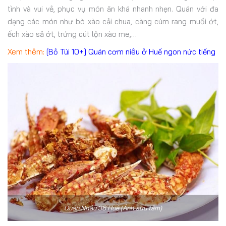
tình và vui vẻ, phục vụ món ăn khá nhanh nhẹn. Quán với đa
dạng các món như bò xào cải chua, càng cúm rang muối ớt,
ếch xào sả ớt, trứng cút lộn xào me,…
Xem thêm:
[Bỏ Túi 10+] Quán cơm niêu ở Huế ngon nức tiếng
Quán Nhậu 36 Huế (Ảnh sưu tầm)