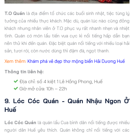
T.O Quán
là địa điểm tổ chức các buổi sinh nhật, tiệc tùng lý
tưởng của nhiều thực khách. Mặc dù, quán lúc nào cũng đông
khách nhưng nhân viên ở T.O phục vụ rất nhanh nhẹn và nhiệt
tình. Quán có món lẩu tiến vua cực kì nổi tiếng hấp dẫn bạn
nên thử khi đến quán. Đặc biệt quán nổi tiếng với nhiều loại hải
sản, tươi rói, còn nước dùng thì đậm đà, ngọt thanh.
Xem thêm:
Khám phá vẻ đẹp thơ mộng biển Hải Dương Huế
Thông tin liên hệ:
Địa chỉ: số 4 kiệt 1 Lê Hồng Phong, Huế
Giờ mở cửa: 10h – 22h
9. Lóc Cóc Quán - Quán Nhậu Ngon Ở
Huế
Lóc Cóc Quán
là quán lẩu Cua bình dân nổi tiếng được nhiều
người dân Huế yêu thích. Quán không chỉ nổi tiếng với các