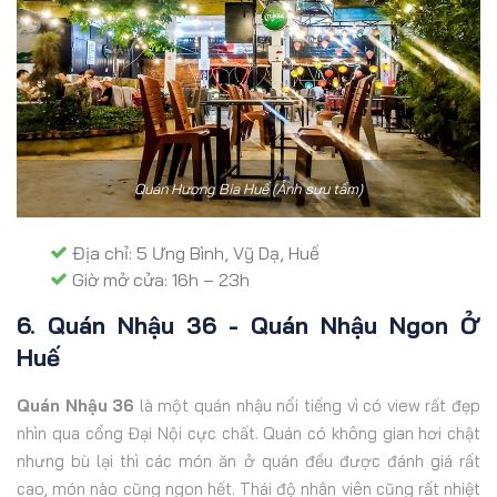
Quán Hương Bia Huế (Ảnh sưu tầm)
Địa chỉ: 5 Ưng Bình, Vỹ Dạ, Huế
Giờ mở cửa: 16h – 23h
6. Quán Nhậu 36 - Quán Nhậu Ngon Ở
Huế
Quán Nhậu 36
là một quán nhậu nổi tiếng vì có view rất đẹp
nhìn qua cổng Đại Nội cực chất. Quán có không gian hơi chật
nhưng bù lại thì các món ăn ở quán đều được đánh giá rất
cao, món nào cũng ngon hết. Thái độ nhân viên cũng rất nhiệt