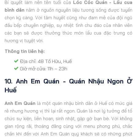
Bí quyết làm nên tên tuổi của
Lóc Cóc Quán - Lẩu cua
bình dân
nằm ở nguồn nguyên liệu tương sống được tuyển
chọn kỹ càng. Với tâm huyết cũng như đam mê của đội ngũ
đầu bếp chuyên nghiệp, sự nhiệt tình chu đáo của nhân viên
các bạn sẽ được thưởng thức món lẩu cua đặc trưng có
hương vị tuyệt vời.
Thông tin liên hệ:
Địa chỉ: 48 Tố Hữu, Huế
Giờ mở cửa: 11h – 23h
10. Anh Em Quán - Quán Nhậu Ngon Ở
Huế
Anh Em Quán
là một quán nhậu bình dân ở Huế có mức giá
rẻ nhưng hương vị thì lại rất ngon. Quán là nơi lý tưởng để tổ
chức sự kiện, liên hoan, sinh nhật, gặp gỡ bạn bè. Với không
gian rộng rãi, thoáng đãng cùng với menu phong phú, chắc
chắn khi đến với Anh Em Quán quý khách sẽ có những phút