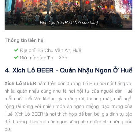
Vĩnh Lạc Trấn Huế (Ảnh sưu tầm)
Thông tin liên hệ:
Địa chỉ: 23 Chu Văn An, Huế
Giờ mở cửa: 11h – 23h
4. Xích Lô BEER - Quán Nhậu Ngon Ở Huế
Xích Lô BEER
nằm trên con đường Tố Hữu nơi nổi tiếng với
nhiều quán nhậu cũng như là nơi hội tụ của người dân Huế
mỗi cuối tuần.Với không gian rộng rãi, thoáng mát, chỗ ngồi
rộng rãi cùng với nhiều món ăn ngon miệng, đặc trưng của
Huế. Xích Lô BEER là nơi thích hợp để bạn bè, gia đình tụ tập
để thưởng thức món ăn ngon cũng như nhâm nhi những cốc
bia.