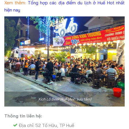
Xem thêm:
Tổng hợp các địa điểm du lịch ở Huế Hot nhất
hiện nay
Xích Lô Beer Huế (Ảnh sưu tầm)
Thông tin liên hệ:
Địa chỉ: 52 Tố Hữu, TP Huế