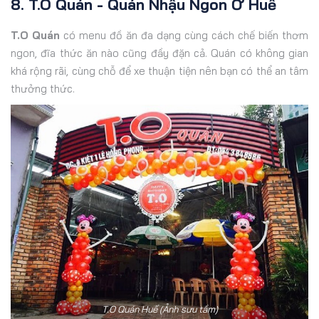
8. T.O Quán - Quán Nhậu Ngon Ở Huế
T.O Quán
có menu đồ ăn đa dạng cùng cách chế biến thơm
ngon, đĩa thức ăn nào cũng đầy đặn cả. Quán có không gian
khá rộng rãi, cùng chỗ để xe thuận tiện nên bạn có thể an tâm
thưởng thức.
T.O Quán Huế (Ảnh sưu tầm)