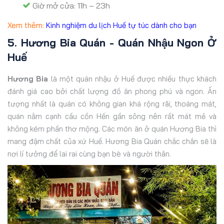
Giờ mở cửa: 11h – 23h
Xem thêm:
Kinh nghiệm du lịch Huế tự túc dành cho bạn
5. Hương Bia Quán - Quán Nhậu Ngon Ở
Huế
Hương Bia
là một quán nhậu ở Huế được nhiều thực khách
đánh giá cao bởi chất lượng đồ ăn phong phú và ngon. Ấn
tượng nhất là quán có không gian khá rộng rãi, thoáng mát,
quán nằm cạnh cầu cồn Hến gần sông nên rất mát mẻ và
không kém phần thơ mộng. Các món ăn ở quán Hương Bia thì
mang đậm chất của xứ Huế. Hương Bia Quán chắc chắn sẽ là
nơi lí tưởng để lai rai cùng bạn bè và người thân.