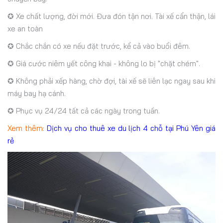
✪ Xe chất lượng, đời mới. Đưa đón tận nơi. Tài xế cẩn thận, lái
xe an toàn
✪ Chắc chắn có xe nếu đặt trước, kể cả vào buổi đêm.
✪ Giá cước niêm yết công khai - không lo bị "chặt chém".
✪ Không phải xếp hàng, chờ đợi, tài xế sẽ liên lạc ngay sau khi
máy bay hạ cánh.
✪ Phục vụ 24/24 tất cả các ngày trong tuần.
Xem thêm:
Dịch vụ cho thuê xe du lịch 4 chỗ tại Phú Yên giá
rẻ