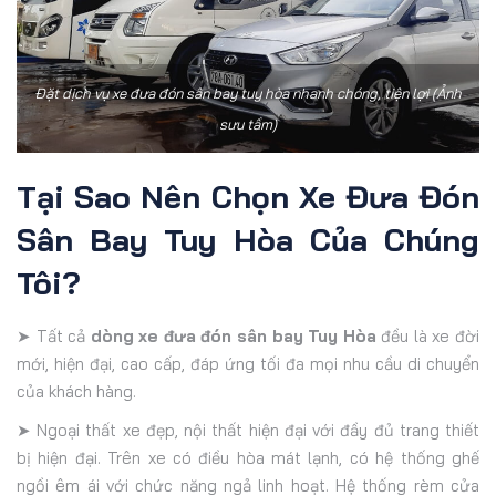
Đặt dịch vụ xe đưa đón sân bay tuy hòa nhanh chóng, tiện lợi (Ảnh
sưu tầm)
Tại Sao Nên Chọn Xe Đưa Đón
Sân Bay Tuy Hòa Của Chúng
Tôi?
➤ Tất cả
dòng xe đưa đón sân bay Tuy Hòa
đều là xe đời
mới, hiện đại, cao cấp, đáp ứng tối đa mọi nhu cầu di chuyển
của khách hàng.
➤ Ngoại thất xe đẹp, nội thất hiện đại với đầy đủ trang thiết
bị hiện đại. Trên xe có điều hòa mát lạnh, có hệ thống ghế
ngồi êm ái với chức năng ngả linh hoạt. Hệ thống rèm cửa