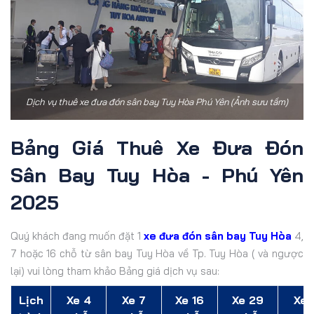
Dịch vụ thuê xe đưa đón sân bay Tuy Hòa Phú Yên (Ảnh sưu tầm)
Bảng Giá Thuê Xe Đưa Đón
Sân Bay Tuy Hòa - Phú Yên
2025
Quý khách đang muốn đặt 1
xe đưa đón sân bay Tuy Hòa
4,
7 hoặc 16 chỗ từ sân bay Tuy Hòa về Tp. Tuy Hòa ( và ngược
lại) vui lòng tham khảo Bảng giá dịch vụ sau:
Lịch
Xe 4
Xe 7
Xe 16
Xe 29
Xe 