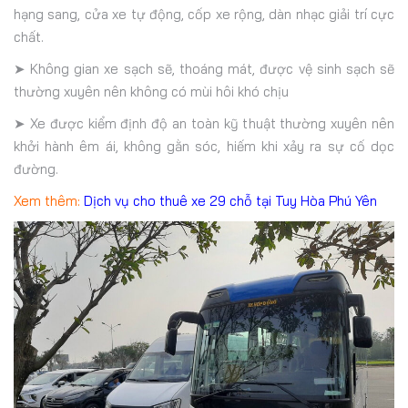
hạng sang, cửa xe tự động, cốp xe rộng, dàn nhạc giải trí cực
chất.
➤ Không gian xe sạch sẽ, thoáng mát, được vệ sinh sạch sẽ
thường xuyên nên không có mùi hôi khó chịu
➤ Xe được kiểm định độ an toàn kỹ thuật thường xuyên nên
khởi hành êm ái, không gằn sóc, hiếm khi xảy ra sự cố dọc
đường.
Xem thêm:
Dịch vụ cho thuê xe 29 chỗ tại Tuy Hòa Phú Yên