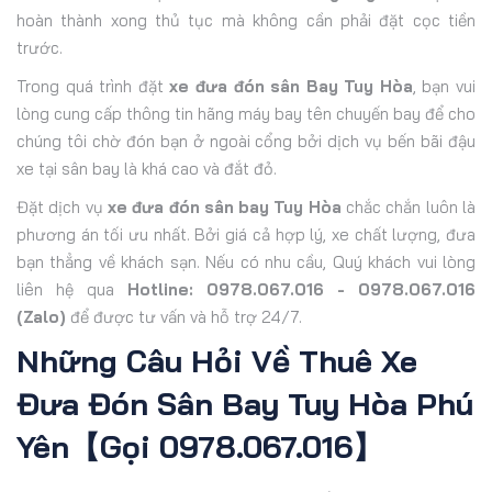
hoàn thành xong thủ tục mà không cần phải đặt cọc tiền
trước.
Trong quá trình đặt
xe đưa đón sân Bay Tuy Hòa
, bạn vui
lòng cung cấp thông tin hãng máy bay tên chuyến bay để cho
chúng tôi chờ đón bạn ở ngoài cổng bởi dịch vụ bến bãi đậu
xe tại sân bay là khá cao và đắt đỏ.
Đặt dịch vụ
xe đưa đón sân bay Tuy Hòa
chắc chắn luôn là
phương án tối ưu nhất. Bởi giá cả hợp lý, xe chất lượng, đưa
bạn thẳng về khách sạn. Nếu có nhu cầu, Quý khách vui lòng
liên hệ qua
Hotline: 0978.067.016 - 0978.067.016
(Zalo)
để được tư vấn và hỗ trợ 24/7.
Những Câu Hỏi Về Thuê Xe
Đưa Đón Sân Bay Tuy Hòa Phú
Yên【Gọi 0978.067.016】