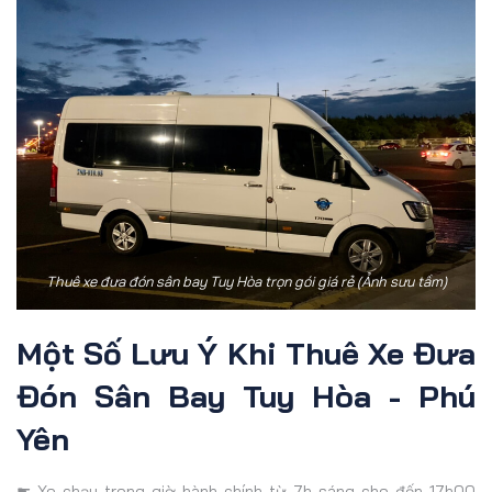
Thuê xe đưa đón sân bay Tuy Hòa trọn gói giá rẻ (Ảnh sưu tầm)
Một Số Lưu Ý Khi Thuê Xe Đưa
Đón Sân Bay Tuy Hòa - Phú
Yên
☛ Xe chạy trong giờ hành chính từ 7h sáng cho đến 17h00