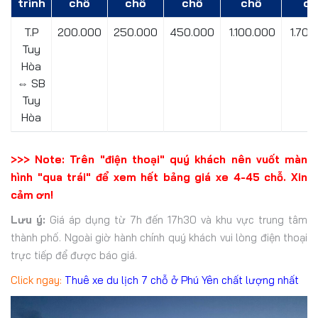
trình
chỗ
chỗ
chỗ
chỗ
ch
T.P
200.000
250.000
450.000
1.100.000
1.700
Tuy
Hòa
⇔ SB
Tuy
Hòa
>>> Note: Trên "điện thoại" quý khách nên vuốt màn
hình "qua trái" để xem hết bảng giá xe 4-45 chỗ. Xin
cảm ơn!
Lưu ý:
Giá áp dụng từ 7h đến 17h30 và khu vực trung tâm
thành phố. Ngoài giờ hành chính quý khách vui lòng điện thoại
trực tiếp để được báo giá.
Click ngay:
Thuê xe du lịch 7 chỗ ở Phú Yên chất lượng nhất