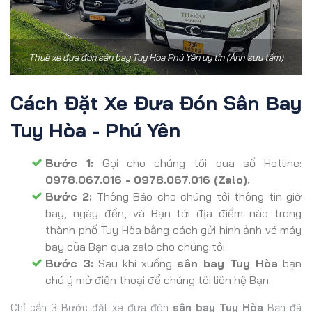
Thuê xe đưa đón sân bay Tuy Hòa Phú Yên uy tín (Ảnh sưu tầm)
Cách Đặt Xe Đưa Đón Sân Bay
Tuy Hòa - Phú Yên
Bước 1:
Gọi cho chúng tôi qua số Hotline:
0978.067.016 - 0978.067.016 (Zalo).
Bước 2:
Thông Báo cho chúng tôi thông tin giờ
bay, ngày đến, và Bạn tới địa điểm nào trong
thành phố Tuy Hòa bằng cách gửi hình ảnh vé máy
bay của Bạn qua zalo cho chúng tôi.
Bước 3:
Sau khi xuống
sân bay Tuy Hòa
bạn
chú ý mở điện thoại để chúng tôi liên hệ Bạn.
Chỉ cần 3 Bước đặt xe đưa đón
sân bay Tuy Hòa
Bạn đã