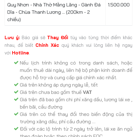
Quy Nhơn - Nhà Thờ Mằng Lăng - Gành Đá
1.500.000
Dĩa - Chùa Thanh Lương ... (200km - 2
chiều)
Lưu ý:
Báo giá sẽ
Thay Đổi
tùy vào từng thời điểm khác
nhau, để biết
Chính Xác
quý khách vui lòng liên hệ ngay
với
Hotline
.
Nếu lịch trình không có trong danh sách, hoặc
muốn thuê dài ngày, liên hệ bộ phận kinh doanh để
được hỗ trợ và cung cấp giá chính xác nhất.
Giá trên không áp dụng ngày lễ, tết
Giá trên chưa bao gồm thuế
VAT
Giá trên đã bao gồm chi phí xăng dầu, lương lái xe ,
bến bãi, cầu đường
Giá trên có thể thay đổi theo biến động của thị
trường xăng dầu, phí cầu đường …
Đối với các lộ trình từ 2 ngày trở lên, lái xe ăn ngủ
theo đoàn hoặc theo chính sách FOC