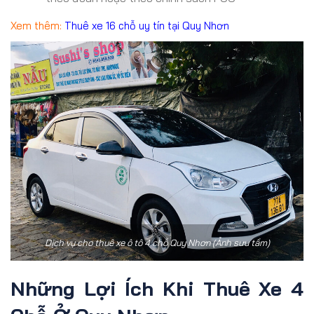
Xem thêm:
Thuê xe 16 chỗ uy tín tại Quy Nhơn
Dịch vụ cho thuê xe ô tô 4 chỗ Quy Nhơn (Ảnh sưu tầm)
Những Lợi Ích Khi Thuê Xe 4