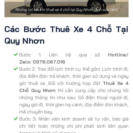
Những lợi ích khi thuê xe 4 chỗ tại Quy Nhơn (Ảnh sưu tầm)
Các Bước Thuê Xe 4 Chỗ Tại
Quy Nhơn
Bước 1: Liên hệ qua số
Hotline/
Zalo: 0978.067.016
Bước 2: Trao đổi lịch trình cụ thể gồm: Lịch trình đi,
địa điểm đón trả khách, thời gian sử dụng và ngày
giờ thuê xe. Đối với trường hợp đặt
Thuê Xe 4
Chỗ Quy Nhơn
thì cần cung cấp cho chúng tôi
những thông tin như sau: Số điện thoại người đi,
ngày giờ đi, thời gian hạ cánh, địa điểm đón khách,
mã chuyến bay.
Bước 3: Nhân viên kinh doanh sẽ tư vấn, báo giá
chi tiết toàn những chi phí phát sinh liên quan
trong quá trình sử dụng xe.