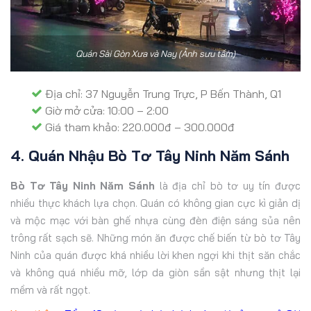
Quán Sài Gòn Xưa và Nay (Ảnh sưu tầm)
Địa chỉ: 37 Nguyễn Trung Trực, P Bến Thành, Q1
Giờ mở cửa: 10:00 – 2:00
Giá tham khảo: 220.000đ – 300.000đ
4. Quán Nhậu Bò Tơ Tây Ninh Năm Sánh
Bò Tơ Tây Ninh Năm Sánh
là địa chỉ bò tơ uy tín được
nhiều thực khách lựa chọn. Quán có không gian cực kì giản dị
và mộc mạc với bàn ghế nhựa cùng đèn điện sáng sủa nên
trông rất sạch sẽ. Những món ăn được chế biến từ bò tơ Tây
Ninh của quán được khá nhiều lời khen ngợi khi thịt săn chắc
và không quá nhiều mỡ, lớp da giòn sần sật nhưng thịt lại
mềm và rất ngọt.