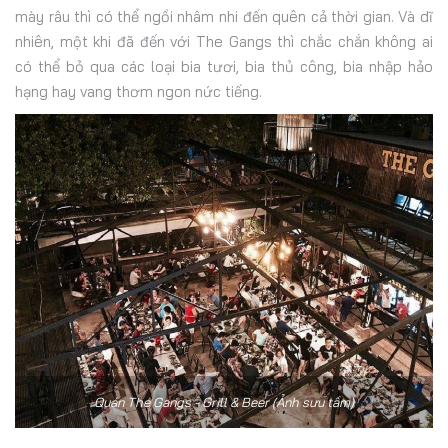
mày râu thì có thể ngồi nhâm nhi đến quên cả thời gian. Và dĩ
nhiên, một khi đã đến với The Gangs thì chắc chắn không ai
có thể bỏ qua các loại bia tươi, bia thủ công, bia nhập hảo
hạng hay vang thơm ngon nức tiếng.
Quán The Gangs - Grill & Beer (Ảnh sưu tầm)