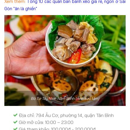
Xem thêm:
Tổng 10 các quán bán bánh xèo giá rẻ, ngon ở Sài
Gòn "ăn là ghiền"
Bò Tơ Tây Ninh Năm Sánh (Ảnh sưu tầm)
Địa chỉ: 794 Âu Cơ, phường 14, quận Tân Bình
Giờ mở cửa: 10:00 – 23:00
Giá tham khảo: 100.000đ - 200.000đ