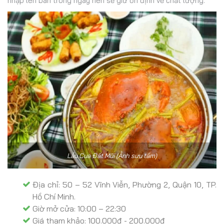
nhập lên bán trong ngày nên sẽ giữ ổn định về chất lượng.
Lẫu Cua Đất Mũi (Ảnh sưu tầm)
Địa chỉ: 50 – 52 Vĩnh Viễn, Phường 2, Quận 10, TP.
Hồ Chí Minh.
Giờ mở cửa: 10:00 – 22:30
Giá tham khảo: 100.000đ - 200.000đ