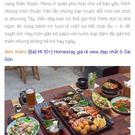
cùng thân thuộc. Menu ở quán phù hợp cho cả bạn yêu thích
những món thuần Việt lẫn những bạn muốn đổi mới với chút
vị phương Tây. Đến đây bạn có thể gọi thử Pate đút lò khá
ngon ăn cùng bánh mì tươi là một sự kết hợp Âu – Á rất
tuyệt vời. Hay món gân bò sapo với nước súp đậm đà, gân bò
mềm nhưng không hề bở hay ngấy.
Xem thêm:
[Bật Mí 10+] Homestay giá rẻ view đẹp nhất ở Sài
Gòn