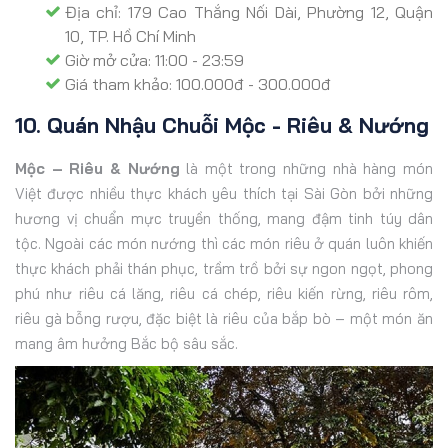
Địa chỉ: 179 Cao Thắng Nối Dài, Phường 12, Quận
10, TP. Hồ Chí Minh
Giờ mở cửa: 11:00 - 23:59
Giá tham khảo: 100.000đ - 300.000đ
10. Quán Nhậu Chuỗi Mộc - Riêu & Nướng
Mộc – Riêu & Nướng
là một trong những nhà hàng món
Việt được nhiều thực khách yêu thích tại Sài Gòn bởi những
hương vị chuẩn mực truyền thống, mang đậm tinh túy dân
tộc. Ngoài các món nướng thì các món riêu ở quán luôn khiến
thực khách phải thán phục, trầm trồ bởi sự ngon ngọt, phong
phú như riêu cá lăng, riêu cá chép, riêu kiến rừng, riêu rôm,
riêu gà bỗng rượu, đặc biệt là riêu của bắp bò – một món ăn
mang âm hưởng Bắc bộ sâu sắc.