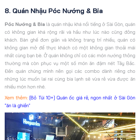
8. Quán Nhậu Póc Nướng & Bia
Póc Nướng & Bia
là quán nhậu khá nổi tiếng ở Sài Gòn, quán
có không gian khá rộng rãi và hầu như lúc nào cũng đông
khách. Bàn ghế đơn giản và không trang trí nhiều, quán có
không gian mở để thực khách có một không gian thoải mái
nhất cùng bạn bè. Ở quán không chỉ có các món nướng thông
thường mà còn phục vụ một số món ăn đậm nét Tây Bắc.
Đến quán chúng mình nên gọi các combo dành riêng cho
những lúc muốn lai rai cùng bia lạnh sẽ vừa rẻ vừa được ăn
nhiều món hơn nhé.
Xem thêm:
[Bỏ Túi 10+] Quán ốc giá rẻ, ngon nhất ở Sài Gòn
"ăn là ghiền"