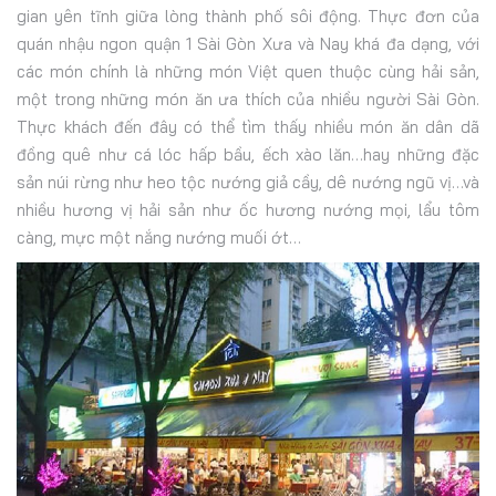
gian yên tĩnh giữa lòng thành phố sôi động. Thực đơn của
quán nhậu ngon quận 1 Sài Gòn Xưa và Nay khá đa dạng, với
các món chính là những món Việt quen thuộc cùng hải sản,
một trong những món ăn ưa thích của nhiều người Sài Gòn.
Thực khách đến đây có thể tìm thấy nhiều món ăn dân dã
đồng quê như cá lóc hấp bầu, ếch xào lăn…hay những đặc
sản núi rừng như heo tộc nướng giả cầy, dê nướng ngũ vị…và
nhiều hương vị hải sản như ốc hương nướng mọi, lẩu tôm
càng, mực một nắng nướng muối ớt…