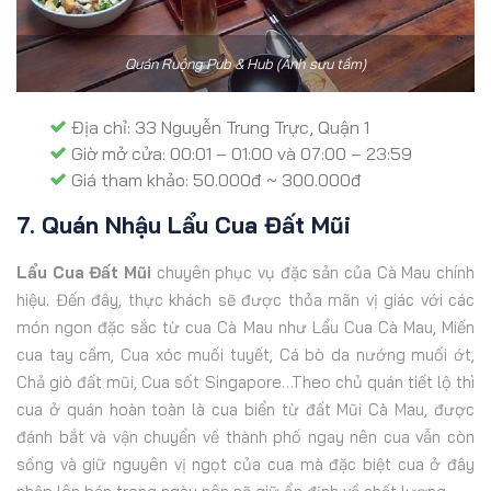
Quán Ruộng Pub & Hub (Ảnh sưu tầm)
Địa chỉ: 33 Nguyễn Trung Trực, Quận 1
Giờ mở cửa: 00:01 – 01:00 và 07:00 – 23:59
Giá tham khảo: 50.000đ ~ 300.000đ
7. Quán Nhậu Lẩu Cua Đất Mũi
Lẩu Cua Đất Mũi
chuyên phục vụ đặc sản của Cà Mau chính
hiệu. Đến đây, thực khách sẽ được thỏa mãn vị giác với các
món ngon đặc sắc từ cua Cà Mau như Lẩu Cua Cà Mau, Miến
cua tay cầm, Cua xóc muối tuyết, Cá bò da nướng muối ớt,
Chả giò đất mũi, Cua sốt Singapore…Theo chủ quán tiết lộ thì
cua ở quán hoàn toàn là cua biển từ đất Mũi Cà Mau, được
đánh bắt và vận chuyển về thành phố ngay nên cua vẫn còn
sống và giữ nguyên vị ngọt của cua mà đặc biệt cua ở đây