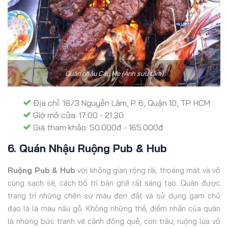
Quán nhậu Cây Me (Ảnh sưu tầm)
Địa chỉ: 18/3 Nguyễn Lâm, P. 6, Quận 10, TP. HCM
Giờ mở cửa: 17:00 - 21:30
Giá tham khảo: 50.000đ - 165.000đ
6. Quán Nhậu Ruộng Pub & Hub
Ruộng Pub & Hub
với không gian rộng rãi, thoáng mát và vô
cùng sạch sẽ, cách bố trí bàn ghế rất sáng tạo. Quán được
trang trí những chén sứ màu đen đất và sử dụng gam chủ
đạo là là màu nâu gỗ. Không những thế, điểm nhấn của quán
là những bức tranh vẽ cảnh đồng quê, con trâu, ruộng lúa vô