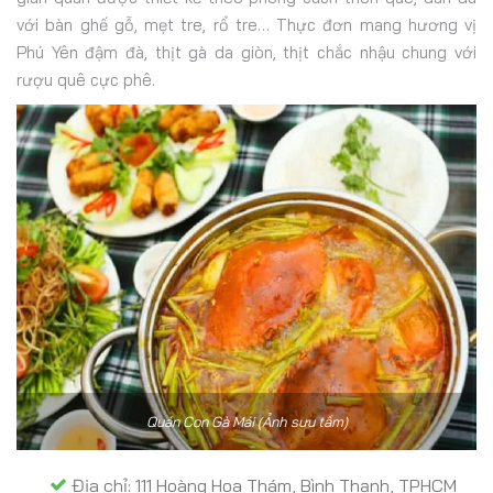
với bàn ghế gỗ, mẹt tre, rổ tre… Thực đơn mang hương vị
Phú Yên đậm đà, thịt gà da giòn, thịt chắc nhậu chung với
rượu quê cực phê.
Quán Con Gà Mái (Ảnh sưu tầm)
Địa chỉ: 111 Hoàng Hoa Thám, Bình Thạnh, TPHCM