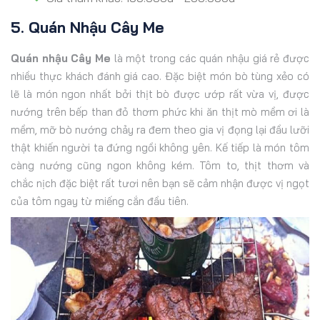
5. Quán Nhậu Cây Me
Quán nhậu Cây Me
là một trong các quán nhậu giá rẻ được
nhiều thực khách đánh giá cao. Đặc biệt món bò tùng xẻo có
lẽ là món ngon nhất bởi thịt bò được ướp rất vừa vị, được
nướng trên bếp than đỏ thơm phức khi ăn thịt mò mềm ơi là
mềm, mỡ bò nướng chảy ra đem theo gia vị đọng lại đầu lưỡi
thật khiến người ta đứng ngồi không yên. Kế tiếp là món tôm
càng nướng cũng ngon không kém. Tôm to, thịt thơm và
chắc nịch đặc biệt rất tươi nên bạn sẽ cảm nhận được vị ngọt
của tôm ngay từ miếng cắn đầu tiên.