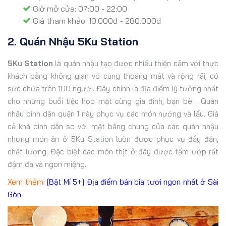
Giờ mở cửa: 07:00 - 22:00
Giá tham khảo: 10.000đ - 280.000đ
2. Quán Nhậu 5Ku Station
5Ku Station
là quán nhậu tạo được nhiều thiện cảm với thực
khách bằng không gian vô cùng thoáng mát và rộng rãi, có
sức chứa trên 100 người. Đây chính là địa điểm lý tưởng nhất
cho những buổi tiệc họp mặt cùng gia đình, bạn bè… Quán
nhậu bình dân quận 1 này phục vụ các món nướng và lẩu. Giá
cả khá bình dân so với mặt bằng chung của các quán nhậu
nhưng món ăn ở 5Ku Station luôn được phục vụ đầy đặn,
chất lượng. Đặc biệt các món thịt ở đây được tẩm ướp rất
đậm đà và ngon miệng.
Xem thêm:
[Bật Mí 5+] Địa điểm bán bia tươi ngon nhất ở Sài
Gòn