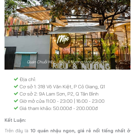
Quán Chuỗi Mộc - Riêu & Nướng (Ảnh sưu tầm)
Địa chỉ:
Cơ sở 1: 318 Võ Văn Kiệt, P Cô Giang, Q1
Cơ sở 2: 9A Lam Sơn, P2, Q Tân Bình
Giờ mở cửa 11:00 - 23:00 | 16:00 - 23:00
Giá tham khảo: 50.000đ - 200.000đ
Kết Luận:
Trên đây là
10 quán nhậu ngon, giá rẻ nổi tiếng nhất ở