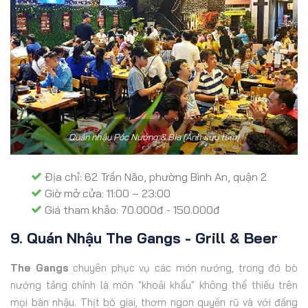
Quán nhậu Póc Nướng & Bia (Ảnh sưu tầm)
Địa chỉ: 62 Trần Não, phường Bình An, quận 2
Giờ mở cửa: 11:00 – 23:00
Giá tham khảo: 70.000đ - 150.000đ
9. Quán Nhậu The Gangs - Grill & Beer
The Gangs
chuyên phục vụ các món nướng, trong đó bò
nướng tảng chính là món "khoải khẩu" không thể thiếu trên
mọi bàn nhậu. Thịt bò giai, thơm ngon quyến rũ và với đấng