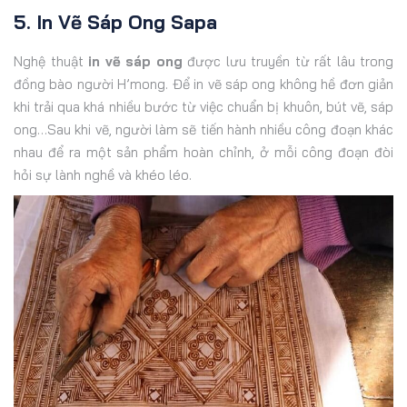
5. In Vẽ Sáp Ong Sapa
Nghệ thuật
in vẽ sáp ong
được lưu truyền từ rất lâu trong
đồng bào người H’mong. Để in vẽ sáp ong không hề đơn giản
khi trải qua khá nhiều bước từ việc chuẩn bị khuôn, bút vẽ, sáp
ong…Sau khi vẽ, người làm sẽ tiến hành nhiều công đoạn khác
nhau để ra một sản phẩm hoàn chỉnh, ở mỗi công đoạn đòi
hỏi sự lành nghề và khéo léo.