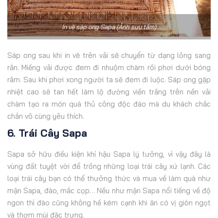
In vẽ sáp ong Sapa (Ảnh sưu tầm)
Sáp ong sau khi in vẽ trên vải sẽ chuyển từ dạng lỏng sang
rắn. Miếng vải được đem đi nhuộm chàm rồi phơi dưới bóng
râm. Sau khi phơi xong người ta sẽ đem đi luộc. Sáp ong gặp
nhiệt cao sẽ tan hết làm lộ đường viền trắng trên nền vải
chàm tạo ra món quà thủ công độc đáo mà du khách chắc
chắn vô cùng yêu thích.
6. Trái Cây Sapa
Sapa sở hữu điều kiện khí hậu Sapa lý tưởng, vì vậy đây là
vùng đất tuyệt vời để trồng những loại trái cây xứ lạnh. Các
loại trái cây bạn có thể thưởng thức và mua về làm quà như
mận Sapa, đào, mắc cọp… Nếu như mận Sapa nổi tiếng về độ
ngon thì đào cũng không hề kém cạnh khi ăn có vị giòn ngọt
và thơm mùi đặc trưng.