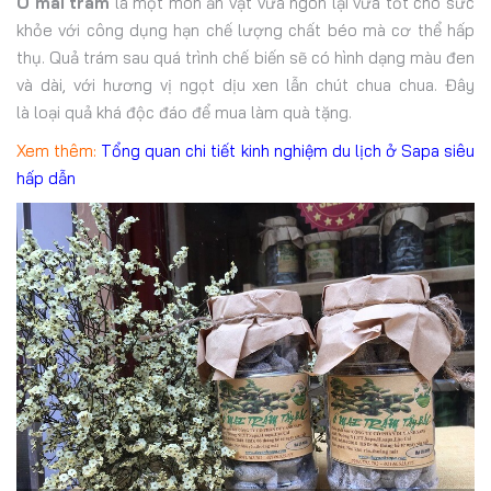
Ô mai trám
là một món ăn vặt vừa ngon lại vừa tốt cho sức
khỏe với công dụng hạn chế lượng chất béo mà cơ thể hấp
thụ. Quả trám sau quá trình chế biến sẽ có hình dạng màu đen
và dài, với hương vị ngọt dịu xen lẫn chút chua chua. Đây
là loại quả khá độc đáo để mua làm quà tặng.
Xem thêm:
Tổng quan chi tiết kinh nghiệm du lịch ở Sapa siêu
hấp dẫn