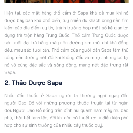
Hiện tại, các mặt hàng thổ cẩm ở Sapa khá dễ mua khi nó
được bày bán khá phổ biến, tuy nhiên du khách cũng nên tìm
kiếm các địa điểm uy tín, tránh trường hợp một số kẻ gian lợi
dụng trà trộn hàng Trung Quốc. Thổ cẩm Trung Quốc được
sản xuất đại trà bằng máy nên đường kim mũi chỉ khá đồng
đều, màu sắc tươi tắn. Thổ cẩm của người dân Sapa làm thủ
công nên đường nét đôi khi không đều và mượt nhưng bù lại
nó vô cùng đặc sắc và sống động, mang nét đặc trưng rất
Sapa.
2. Thảo Dược Sapa
Nhắc đến thuốc ở Sapa người ta thường nghĩ ngay đến
người Dao Đỏ với những phương thuốc truyền lại từ ngàn
đời. Người Dao Đỏ sống trên đỉnh núi quanh năm mây mù bao
phủ, thời tiết lạnh lẽo, đôi khi còn có tuyết rơi là điều kiện phù
hợp cho sự sinh trưởng của nhiều cây thuốc quý.