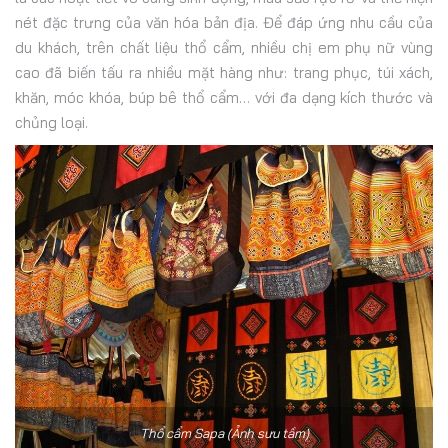
nét đặc trưng của văn hóa bản địa. Để đáp ứng nhu cầu của
du khách, trên chất liệu thổ cẩm, nhiều chị em phụ nữ vùng
cao đã biến tấu ra nhiều mặt hàng như: trang phục, túi xách,
khăn, móc khóa, búp bê thổ cẩm… với đa dạng kích thước và
chủng loại.
Thổ cẩm Sapa (Ảnh sưu tầm)