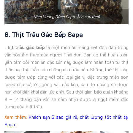
Nấm Hương Rừng Sapa (Ảnh sưu tầm)
8. Thịt Trâu Gác Bếp Sapa
Thịt trâu gác bếp
là một món ăn mang nét độc đáo trong
văn hóa ẩm thực của người Thái đen. Bạn có thể hoàn toàn
yên tâm bởi món ăn đặc sản này được làm hoàn toàn từ thịt
thăn hay thịt bắp của những chú trâu bản. Những thớ thịt này
được tẩm ướp cùng với các loại gia vị đặc trưng miền sơn
cước như sả, ớt, gừng và mắc kén, sau đó chúng sẽ được
hun khói đến khói đến lúc chín. Sau thời gian bảo quản khoảng
8 – 12 tháng bạn vẫn sẽ cảm nhận được vị ngọt mềm đặc
trưng của thịt trâu.
Xem thêm:
Khách sạn 3 sao giá rẻ, chất lượng tốt nhất tại
Sapa