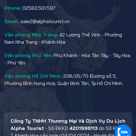
Phone:
02583.501.597
Email:
sale2@alphatourist.vn
Văn phòng Nha Trang:
42 Lương Thế Vinh - Phường
Nam Nha Trang - Khánh Hòa
Văn phòng Phú Yên:
Phú Khánh - Hòa Tân Tây - Tây Hòa
- Phú Yên.
Văn phòng Hồ Chí Minh:
208/26/70 Đường số 5,
Phường Bình Hưng Hoà, Quận Bình Tân, Tp.Hồ Chí Minh.
Công Ty TNHH Thương Mại Và Dịch Vụ Du Lịch
Alpha Tourist
- Số ĐKKD
4201998113
do Sở KHĐT
T. Khánh Hòa cấp ngày 04/04/2024 - Người đại diện: