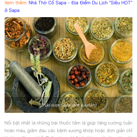
Xem thêm:
Nhà Thờ Cổ Sapa - Địa Điểm Du Lịch "Siêu HOT"
ở Sapa
Thảo dược Sapa (Ảnh sưu tầm)
Nổi bật nhất là những bài thuốc tắm lá giúp tăng cường tuần
hoàn máu, giảm đau các bệnh xương khớp hoặc đơn giản chỉ