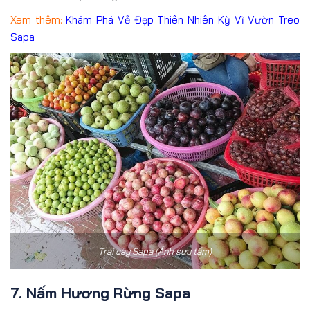
Xem thêm:
Khám Phá Vẻ Đẹp Thiên Nhiên Kỳ Vĩ Vườn Treo
Sapa
Trái cây Sapa (Ảnh sưu tầm)
7. Nấm Hương Rừng Sapa