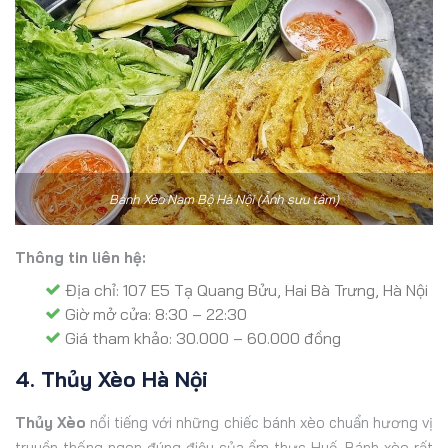
Bánh Xèo Nam Bộ Hà Nội (Ảnh sưu tầm)
Thông tin liên hệ:
Địa chỉ: 107 E5 Tạ Quang Bửu, Hai Bà Trưng, Hà Nội
Giờ mở cửa: 8:30 – 22:30
Giá tham khảo: 30.000 – 60.000 đồng
4. Thủy Xèo Hà Nội
Thủy Xèo
nổi tiếng với những chiếc bánh xèo chuẩn
hương vị
truyền thống ngon đúng điệu của ẩm thực Huế. Bánh xèo rất