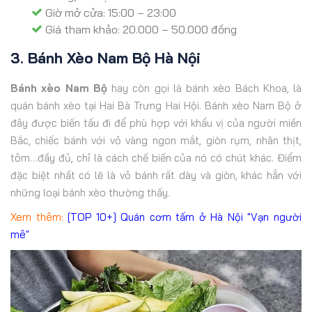
Giờ mở cửa: 15:00 – 23:00
Giá tham khảo: 20.000 – 50.000 đồng
3. Bánh Xèo Nam Bộ Hà Nội
Bánh xèo Nam Bộ
hay còn gọi là bánh xèo Bách Khoa, là
quán bánh xèo tại Hai Bà Trưng Hai Hội. Bánh xèo Nam Bộ ở
đây được biến tấu đi để phù hợp với khẩu vị của người miền
Bắc, chiếc bánh với vỏ vàng ngon mắt, giòn rụm, nhân thịt,
tôm…đầy đủ, chỉ là cách chế biến của nó có chút khác. Điểm
đặc biệt nhất có lẽ là vỏ bánh rất dày và giòn, khác hẳn với
những loại bánh xèo thường thấy.
Xem thêm:
[TOP 10+] Quán cơm tấm ở Hà Nội "Vạn người
mê"