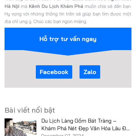
Hà Nội
mà
Kênh Du Lịch Khám Phá
muốn chia sẽ đến bạn.
Hy vọng với những thông tin trên sẽ giúp bạn tìm được một
địa chỉ ưng ý. Chúc các bạn ngon miệng.
Hỗ trợ tư vấn ngay
Facebook
Zalo
Bài viết nổi bật
Du Lịch Làng Gốm Bát Tràng –
Khám Phá Nét Đẹp Văn Hóa Lâu Đời
Của Đất Nước!
December 07, 2024