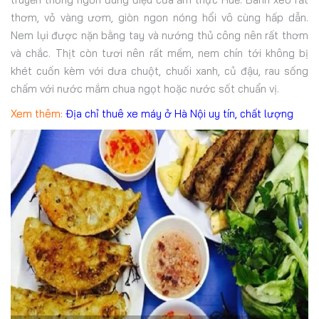
thơm, vỏ vàng ươm, giòn ngon nóng hổi vô cùng hấp dẫn.
Nem lụi được nặn bằng tay và nướng thủ công nên rất thơm
và chắc. Thịt còn tươi nên rất mềm, nem chín tới không bị
khét cuốn kèm với dưa chuột, chuối xanh, củ đậu, rau sống
chấm với nước mắm chua ngọt hoặc nước sốt chuẩn vị.
Xem thêm:
Địa chỉ thuê xe máy ở Hà Nội uy tín, chất lượng