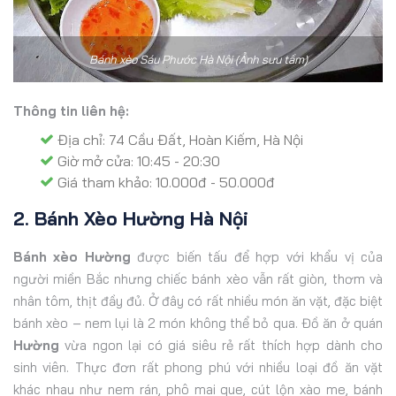
Bánh xèo Sáu Phước Hà Nội (Ảnh sưu tầm)
Thông tin liên hệ:
Địa chỉ: 74 Cầu Đất, Hoàn Kiếm, Hà Nội
Giờ mở cửa: 10:45 - 20:30
Giá tham khảo: 10.000đ - 50.000đ
2. Bánh Xèo Hường Hà Nội
Bánh xèo Hường
được biến tấu để hợp với khẩu vị của
người miền Bắc nhưng chiếc bánh xèo vẫn rất giòn, thơm và
nhân tôm, thịt đầy đủ. Ở đây có rất nhiều món ăn vặt, đặc biệt
bánh xèo – nem lụi là 2 món không thể bỏ qua. Đồ ăn ở quán
Hường
vừa ngon lại có giá siêu rẻ rất thích hợp dành cho
sinh viên. Thực đơn rất phong phú với nhiều loại đồ ăn vặt
khác nhau như nem rán, phô mai que, cút lộn xào me, bánh