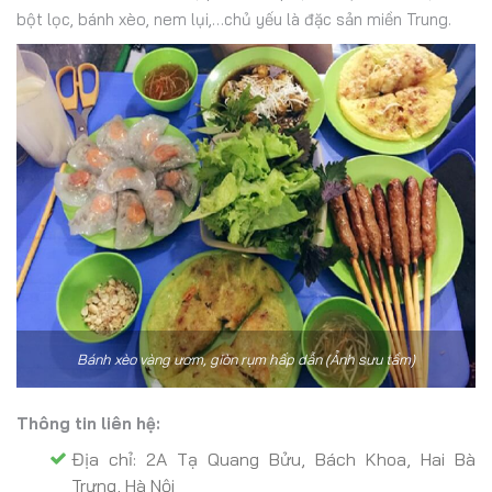
bột lọc, bánh xèo, nem lụi,…chủ yếu là đặc sản miền Trung.
Bánh xèo vàng ươm, giòn rụm hấp dẫn (Ảnh sưu tầm)
Thông tin liên hệ:
Địa chỉ: 2A Tạ Quang Bửu, Bách Khoa, Hai Bà
Trưng, Hà Nội