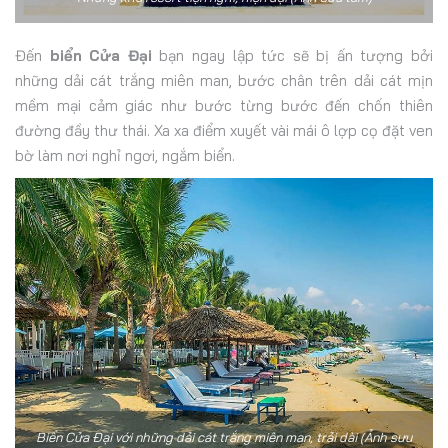
Đến
biển Cửa Đại
bạn ngay lập tức sẽ bị ấn tượng bởi
những dải cát trắng miên man, bước chân trên dải cát mịn
mềm mại cảm giác như bước từng bước đến chốn thiên
đường đầy thư thái. Xa xa điểm xuyết vài mái ô lợp cọ đặt ven
bờ làm nơi nghỉ ngơi, ngắm biển.
Biển Cửa Đại với những dải cát trắng miên man, trải dài (Ảnh sưu