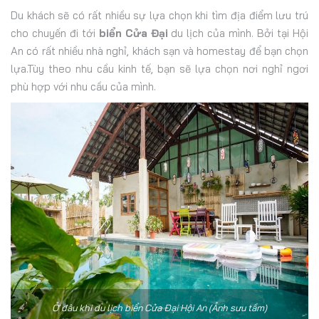
Du khách sẽ có rất nhiều sự lựa chọn khi tìm địa điểm lưu trú
cho chuyến đi tới
biển Cửa Đại
du lịch của mình. Bởi tại Hội
An có rất nhiều nhà nghỉ, khách sạn và homestay để bạn chọn
lựa.Tùy theo nhu cầu kinh tế, bạn sẽ lựa chọn nơi nghỉ ngơi
phù hợp với nhu cầu của mình.
Ở đâu khi du lịch biển Cửa Đại Hội An (Ảnh sưu tầm)