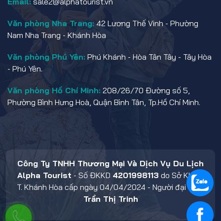
Email:
sale2@alphatourist.vn
Văn phòng Nha Trang:
42 Lương Thế Vinh - Phường
Nam Nha Trang - Khánh Hòa
Văn phòng Phú Yên:
Phú Khánh - Hòa Tân Tây - Tây Hòa
- Phú Yên.
Văn phòng Hồ Chí Minh:
208/26/70 Đường số 5,
Phường Bình Hưng Hoà, Quận Bình Tân, Tp.Hồ Chí Minh.
Công Ty TNHH Thương Mại Và Dịch Vụ Du Lịch
Alpha Tourist
- Số ĐKKD
4201998113
do Sở KHĐT
T. Khánh Hòa cấp ngày 04/04/2024 - Người đại diện:
Trần Thị Trinh