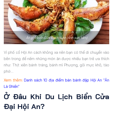
Ăn gì ở biển Cửa Đại Hội An (Ảnh sưu tầm)
Vì phố cổ Hội An cách không xa nên bạn có thể di chuyển vào
bên trong để nếm những món ăn được nhiều bạn trẻ ưa thích
như: Thịt xiên bánh tráng, bánh mì Phượng, gỏi mực khô, tào
phớ…
Xem thêm:
Danh sách 10 địa điểm bán bánh đập Hội An "Ăn
Là Ghiền"
Ở Đâu Khi Du Lịch Biển Cửa
Đại Hội An?