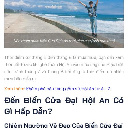
Nên tham quan biển Cửa Đại vào thời gian nào (Ảnh sưu tầm)
Thời điểm từ tháng 2 đến tháng 8 là mùa mưa, bạn cần xem
thời tiết trước khi ghé thăm Hội An vào mùa này nhé. Đặc biệt
nên tránh tháng 7 và tháng 8 bởi đây là thời điểm có nhiều
mưa bão diễn ra.
Xem thêm:
Khám phá bảo tàng gốm sứ Hội An từ A - Z
Đến Biển Cửa Đại Hội An Có
Gì Hấp Dẫn?
Chiêm Ngưỡng Vẻ Đẹp Của Biển Cửa Đại