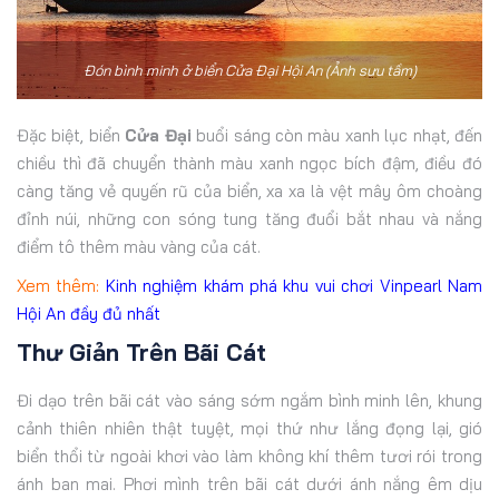
Đón bình minh ở biển Cửa Đại Hội An (Ảnh sưu tầm)
Đặc biệt, biển
Cửa Đại
buổi sáng còn màu xanh lục nhạt, đến
chiều thì đã chuyển thành màu xanh ngọc bích đậm, điều đó
càng tăng vẻ quyến rũ của biển, xa xa là vệt mây ôm choàng
đỉnh núi, những con sóng tung tăng đuổi bắt nhau và nắng
điểm tô thêm màu vàng của cát.
Xem thêm:
Kinh nghiệm khám phá khu vui chơi Vinpearl Nam
Hội An đầy đủ nhất
Thư Giản Trên Bãi Cát
Đi dạo trên bãi cát vào sáng sớm ngắm bình minh lên, khung
cảnh thiên nhiên thật tuyệt, mọi thứ như lắng đọng lại, gió
biển thổi từ ngoài khơi vào làm không khí thêm tươi rói trong
ánh ban mai. Phơi mình trên bãi cát dưới ánh nắng êm dịu