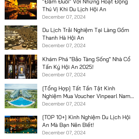
“Đắm Đuối” Với Những Hoạt Động
Thú Vị Khi Du Lịch Hội An
December 07, 2024
Du Lịch Trải Nghiệm Tại Làng Gốm
Thanh Hà Hội An
December 07, 2024
Khám Phá "Bảo Tàng Sống" Nhà Cổ
Tấn Ký Hội An 2025!
December 07, 2024
[Tổng Hợp] Tất Tần Tật Kinh
Nghiệm Mua Voucher Vinpearl Nam
Hội An
December 07, 2024
[TOP 10+] Kinh Nghiệm Du Lịch Hội
An Mà Bạn Nên Biết!
December 07, 2024