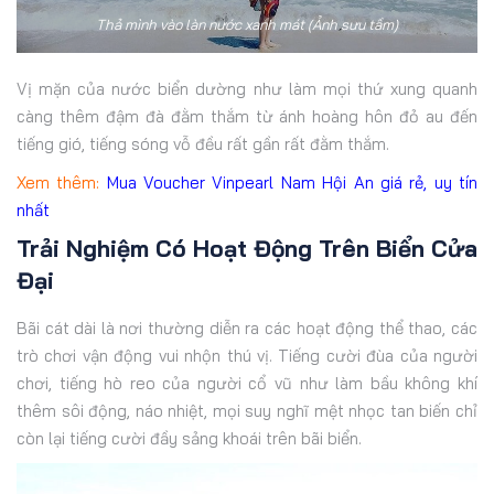
Thả mình vào làn nước xanh mát (Ảnh sưu tầm)
Vị mặn của nước biển dường như làm mọi thứ xung quanh
càng thêm đậm đà đằm thắm từ ánh hoàng hôn đỏ au đến
tiếng gió, tiếng sóng vỗ đều rất gần rất đằm thắm.
Xem thêm:
Mua Voucher Vinpearl Nam Hội An giá rẻ, uy tín
nhất
Trải Nghiệm Có Hoạt Động Trên Biển Cửa
Đại
Bãi cát dài là nơi thường diễn ra các hoạt động thể thao, các
trò chơi vận động vui nhộn thú vị. Tiếng cười đùa của người
chơi, tiếng hò reo của người cổ vũ như làm bầu không khí
thêm sôi động, náo nhiệt, mọi suy nghĩ mệt nhọc tan biến chỉ
còn lại tiếng cười đầy sảng khoái trên bãi biển.