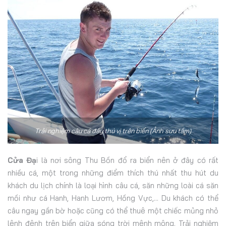
Trải nghiệm câu cá đầy thú vị trên biển (Ảnh sưu tầm)
Cửa Đạ
i là nơi sông Thu Bồn đổ ra biển nên ở đây có rất
nhiều cá, một trong những điểm thích thú nhất thu hút du
khách du lịch chính là loại hình câu cá, săn những loài cá săn
mồi như cá Hanh, Hanh Lươm, Hồng Vực,... Du khách có thể
câu ngay gần bờ hoặc cũng có thể thuê một chiếc mủng nhỏ
lênh đênh trên biển giữa sóng trời mênh mông. Trải nghiệm