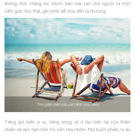
không chói chang lúc chớm ban mai tạo cho người ta một
cảm giác thư thái, yên bình dễ chịu đến lạ thường.
Thư giản trên bãi cát (Ảnh sưu tầm)
Tiếng gió biển vi vu, tiếng sóng vỗ rì rào bên tai của thiên
nhiên sẽ làm tâm hồn trở nên nhẹ nhõm. Mọi buồn phiền, lo âu