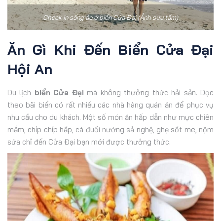
Check in sống ảo ở biển Cửa Đại (Ảnh sưu tầm)
Ăn Gì Khi Đến Biển Cửa Đại
Hội An
Du lịch
biển Cửa Đại
mà không thưởng thức hải sản. Dọc
theo bãi biển có rất nhiều các nhà hàng quán ăn để phục vụ
nhu cầu cho du khách. Một số món ăn hấp dẫn như mực chiên
mắm, chíp chíp hấp, cá đuối nướng sả nghệ, ghẹ sốt me, nộm
sứa chỉ đến Cửa Đại bạn mới được thưởng thức.